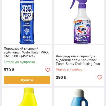
Порошковий кисневий
відбілювач, Wide Hаіter PRO,
КАО, 500 г (452924)
Дезодоруючий спрей для
видаення плям Kao Attack
Готово до відправки
Foam Spray Disinfecting Plus
Deodorizing Power Body 300
570
Немає в наявності
₴
мл.
390
₴
Купити