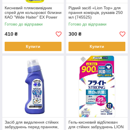
Кисневий плямовивідник
Рідкий засіб «Lion Top» для
спрей для кольорової білизни
прання комірців, рукавів 250
КАО "Wide Haiter" EX Power
мл (745525)
300 мл (259349)
Готово до відправки
Готово до відправки
410
300
₴
₴
Купити
Купити
Засіб для видалення стійких
Гель-кисневий відбілювач
забруднень перед пранням,
для стійких забруднень LION