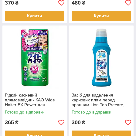
370
480
₴
₴
Купити
Купити
Рідкий кисневий
Засіб для видалення
плямовивідник КАО Wide
харчових плям перед
Haiter EX Power для
пранням Lion Top Precare,
кольорової білизни, зап, 450
160 мл (527039)
Готово до відправки
Готово до відправки
мл (419965)
365
300
₴
₴
Купити
Купити