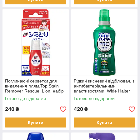
Поглинаючі серветки для
Рідкий кисневий відбілювач, з
видалення плям,Top Stain
антибактеріальними
Remover Rescue, Lion, набір
властивостями, Wide Haiter
з 5 серветок (723868)
PRO, КАО, 560 мл (420008)
Готово до відправки
Готово до відправки
240
420
₴
₴
Купити
Купити