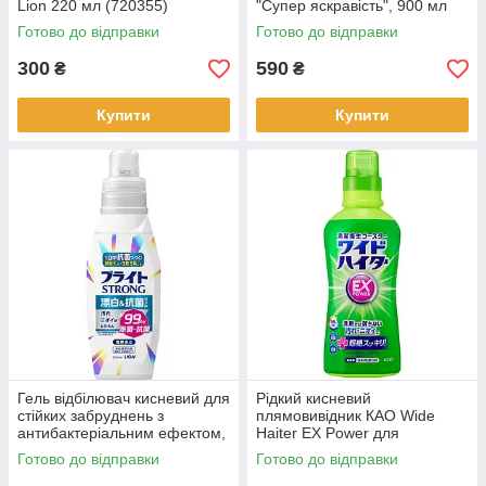
Lion 220 мл (720355)
"Супер яскравість", 900 мл
Готово до відправки
Готово до відправки
300
590
₴
₴
Купити
Купити
Гель відбілювач кисневий для
Рідкий кисневий
стійких забруднень з
плямовивідник КАО Wide
антибактеріальним ефектом,
Haiter EX Power для
Lion Bright Strong, 510 мл
кольорової білизни, 560 мл
Готово до відправки
Готово до відправки
(419958)