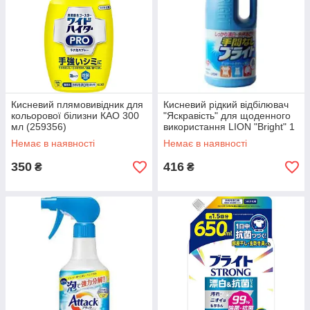
Кисневий плямовивідник для
Кисневий рідкий відбілювач
кольорової білизни КАО 300
"Яскравість" для щоденного
мл (259356)
використання LION "Bright" 1
л(530640)
Немає в наявності
Немає в наявності
350
416
₴
₴