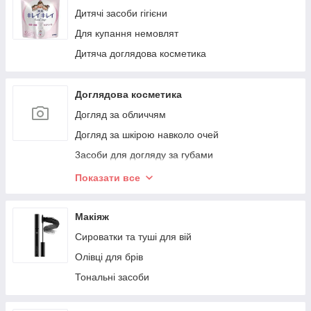
Дитячі засоби гігієни
Для купання немовлят
Дитяча доглядова косметика
Доглядова косметика
Догляд за обличчям
Догляд за шкірою навколо очей
3асоби для догляду за губами
Догляд за тілом
Показати все
Гігієна ротової порожнини
Догляд за волоссям
Макіяж
Сироватки та туші для вій
Олівці для брів
Тональні засоби