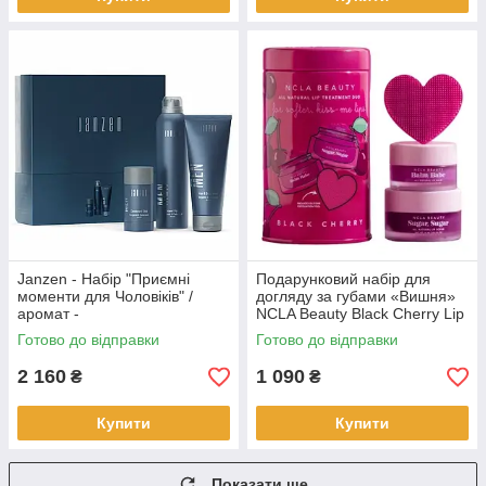
Janzen - Набір "Приємні
Подарунковий набір для
моменти для Чоловіків" /
догляду за губами «Вишня»
аромат -
NCLA Beauty Black Cherry Lip
Bergamot&Cedarwood
Care Set (952105)
Готово до відправки
Готово до відправки
(95050)
2 160
1 090
₴
₴
Купити
Купити
Показати ще