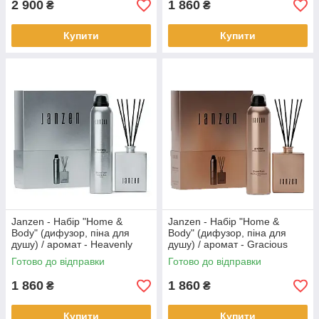
2 900
1 860
₴
₴
Купити
Купити
Janzen - Набір "Home &
Janzen - Набір "Home &
Body" (дифузор, піна для
Body" (дифузор, піна для
душу) / аромат - Heavenly
душу) / аромат - Gracious
(90140)
(90160)
Готово до відправки
Готово до відправки
1 860
1 860
₴
₴
Купити
Купити