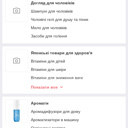
Догляд для чоловіків
Шампуні для чоловіків
Чоловічі гелі для душу та пінки
Мило для чоловіків
Засоби для гоління
Японські товари для здоров'я
Вітаміни для дітей
Вітаміни для шкіри
Вітаміни для зниження ваги
Вітаміни для сну
Показати все
Вітаміни для кісток і суглобів
Вітаміни для покращення травлення
Аромати
Мультивітаміни
Аромадифузори для дому
Комплекси вітамінів
Ароматизатори в машину
Здоров'я очей