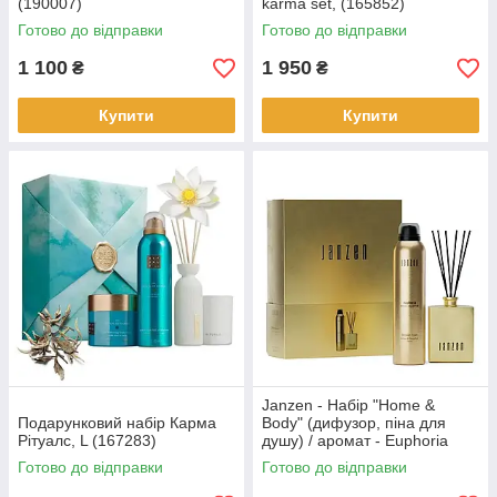
(190007)
karma set, (165852)
Готово до відправки
Готово до відправки
1 100
1 950
₴
₴
Купити
Купити
Janzen - Набір "Home &
Подарунковий набір Карма
Body" (дифузор, піна для
Рітуалс, L (167283)
душу) / аромат - Euphoria
(90130)
Готово до відправки
Готово до відправки