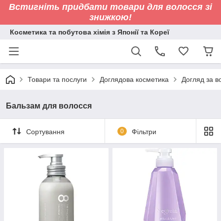
Встигніть придбати товари для волосся зі
знижкою!
Косметика та побутова хімія з Японії та Кореї
Товари та послуги
Доглядова косметика
Догляд за 
Бальзам для волосся
Сортування
0
Фільтри