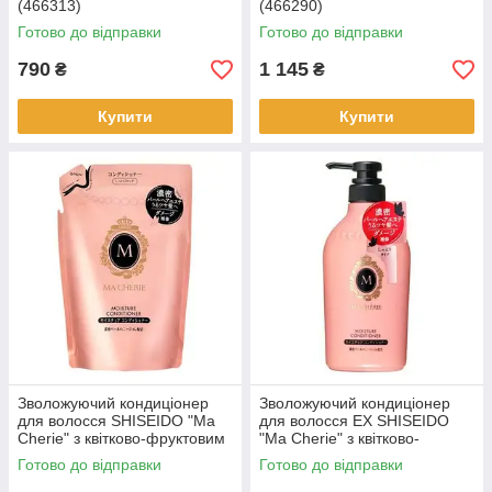
(466313)
(466290)
Готово до відправки
Готово до відправки
790
1 145
₴
₴
Купити
Купити
Зволожуючий кондиціонер
Зволожуючий кондиціонер
для волосся SHISEIDO "Ma
для волосся EX SHISEIDO
Cherie" з квітково-фруктовим
"Ma Cherie" з квітково-
ароматом, запаска,380
фруктовим ароматом 450 мл.
Готово до відправки
Готово до відправки
мл(447671)
(447664)