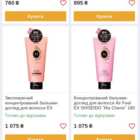
760
895
₴
₴
Купити
Купити
Зволожуючий
Концентрований бальзам-
концентрований бальзам-
догляд для волосся Air Feel
догляд для волосся EX
EX SHISEIDO "Ma Cherie" 180
SHISEIDO "Ma Cherie", 180 гр
гр.
Готово до відправки
Готово до відправки
(447688)
1 075
1 075
₴
₴
Купити
Купити