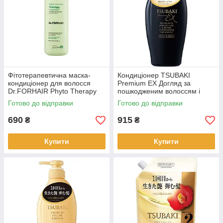
Фітотерапевтична маска-
Кондиціонер TSUBAKI
кондиціонер для волосся
Premium EX Догляд за
Dr.FORHAIR Phyto Therapy
пошкодженим волоссям і
Treatment, 300 мл (533469)
відновлення, 450 мл
Готово до відправки
Готово до відправки
690
915
₴
₴
Купити
Купити