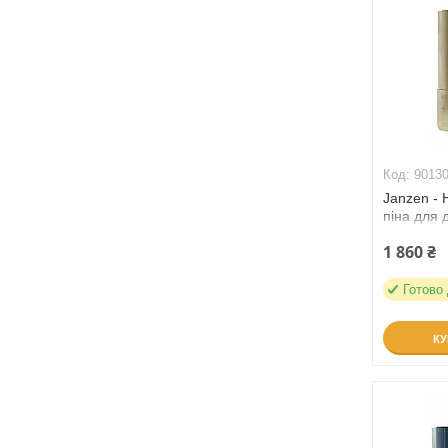
9013
Janzen - 
піна для 
(90130)
1 860 ₴
Готово
К