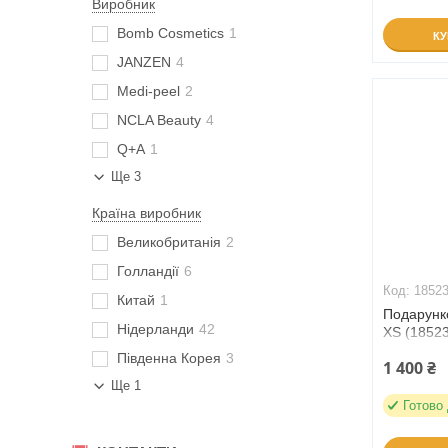
Виробник
Bomb Cosmetics
1
К
JANZEN
4
Medi-peel
2
NCLA Beauty
4
Q+A
1
Ще 3
Країна виробник
Великобританія
2
Голландії
6
1852
Китай
1
Подарунко
Нідерланди
42
XS (1852
Південна Корея
3
1 400 ₴
Ще 1
Готово