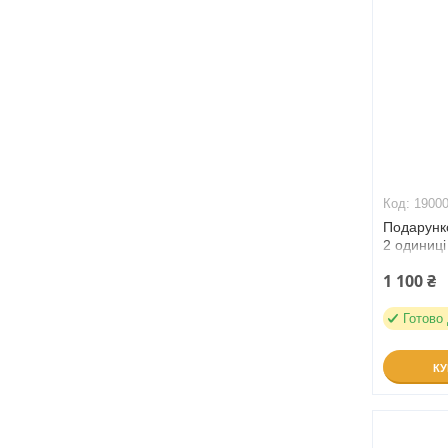
1900
Подарунко
2 одиниці
1 100 ₴
Готово
К