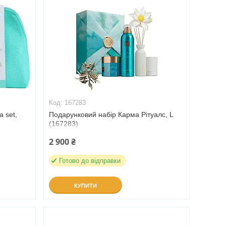
167283
a set,
Подарунковий набір Карма Рітуалс, L
(167283)
2 900 ₴
Готово до відправки
КУПИТИ