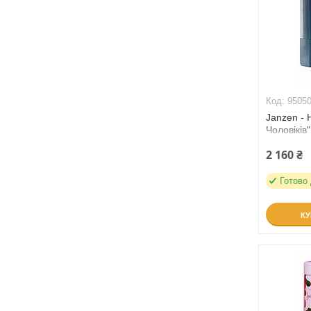
9505
Janzen - 
Чоловіків"
Bergamot
2 160 ₴
Готово
К