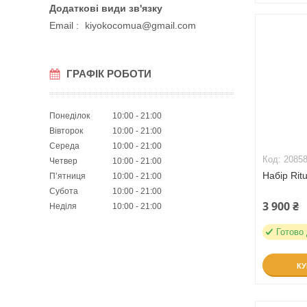
Email
kiyokocomua@gmail.com
ГРАФІК РОБОТИ
Понеділок
10:00
21:00
Вівторок
10:00
21:00
Середа
10:00
21:00
2085
Четвер
10:00
21:00
Набір Rit
Пʼятниця
10:00
21:00
Субота
10:00
21:00
3 900 ₴
Неділя
10:00
21:00
Готово
К