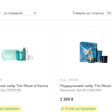
18
166194
ий набір The Ritual of Karma
Подарунковий набір The Ritual 
t Set (203318)
Hammam Set М (166194)
2 399 ₴
 до відправки
Готово до відправки