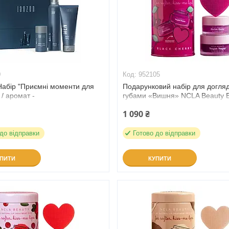
0
952105
Набір "Приємні моменти для
Подарунковий набір для догляд
 / аромат -
губами «Вишня» NCLA Beauty B
&Cedarwood (95050)
Cherry Lip Care Set (952105)
1 090 ₴
 до відправки
Готово до відправки
УПИТИ
КУПИТИ