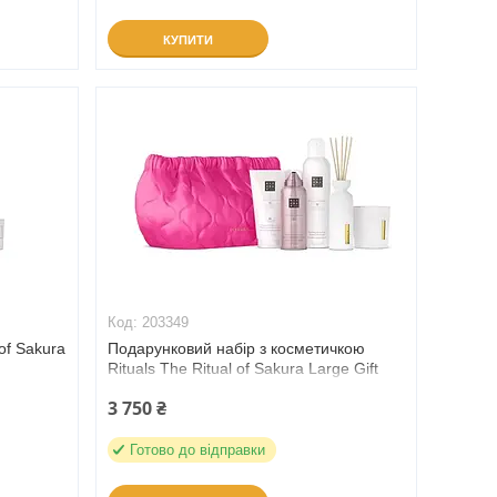
КУПИТИ
203349
of Sakura
Подарунковий набір з косметичкою
Rituals The Ritual of Sakura Large Gift
Set (203349)
3 750 ₴
Готово до відправки