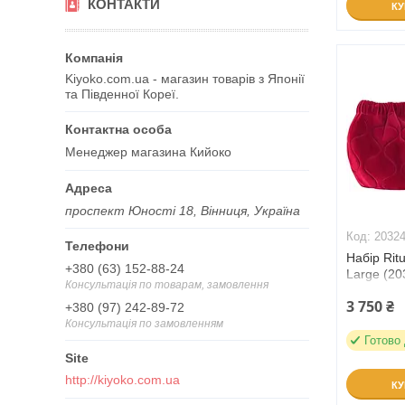
КОНТАКТИ
К
Kiyoko.com.ua - магазин товарів з Японії
та Південної Кореї.
Менеджер магазина Кийоко
проспект Юності 18, Вінниця, Україна
2032
Набір Rit
+380 (63) 152-88-24
Large (20
Консультація по товарам, замовлення
3 750 ₴
+380 (97) 242-89-72
Консультація по замовленням
Готово
http://kiyoko.com.ua
К