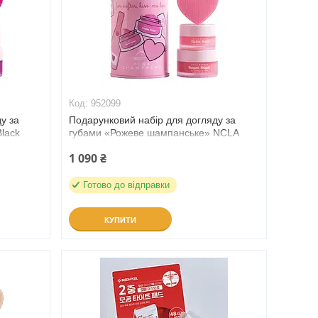
952099
у за
Подарунковий набір для догляду за
lack
губами «Рожеве шампанське» NCLA
Beauty Pink Champagne Lip (952099)
1 090 ₴
Готово до відправки
КУПИТИ