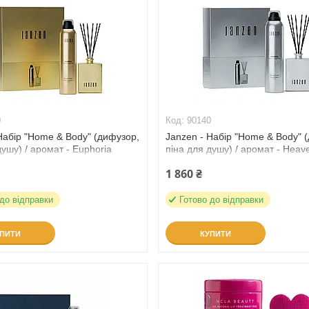
0
90140
Набір "Home & Body" (дифузор,
Janzen - Набір "Home & Body" 
душу) / аромат - Euphoria
піна для душу) / аромат - Heav
(90140)
1 860 ₴
 до відправки
Готово до відправки
УПИТИ
КУПИТИ