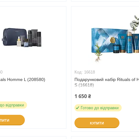
80
16618
uals Homme L (208580)
Подарунковий набір Rituals o
S (16618)
1 650 ₴
 до відправки
Готово до відправки
УПИТИ
КУПИТИ