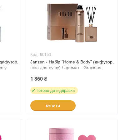
90160
(дифузор,
Janzen - Набір "Home & Body" (дифузор,
enly
піна для душу) / аромат - Gracious
(90160)
1 860 ₴
Готово до відправки
КУПИТИ