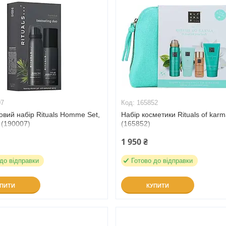
07
165852
вий набір Rituals Homme Set,
Набір косметики Rituals of karm
 (190007)
(165852)
1 950 ₴
 до відправки
Готово до відправки
УПИТИ
КУПИТИ