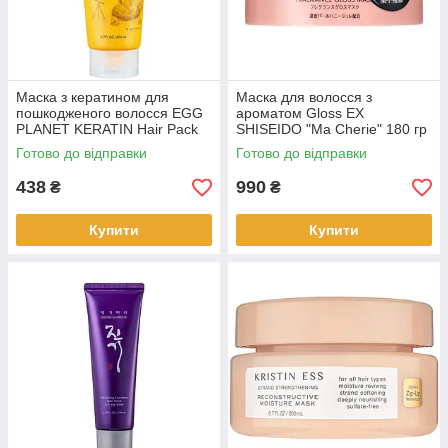
Маска з кератином для
Маска для волосся з
пошкодженого волосся EGG
ароматом Gloss EX
PLANET KERATIN Hair Pack
SHISEIDO "Ma Cherie" 180 гр
200ml(08911)
(448333)
Готово до відправки
Готово до відправки
438
990
₴
₴
Купити
Купити