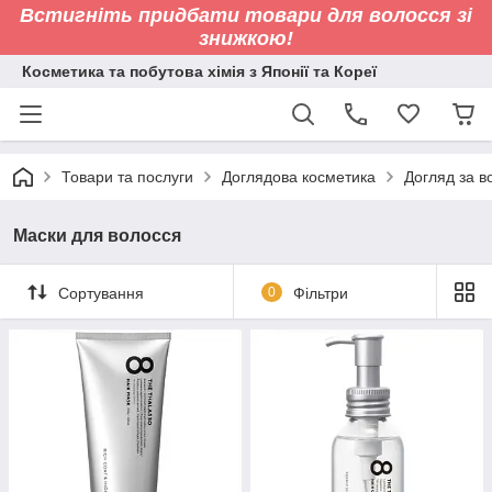
Встигніть придбати товари для волосся зі
знижкою!
Косметика та побутова хімія з Японії та Кореї
Товари та послуги
Доглядова косметика
Догляд за 
Маски для волосся
Сортування
0
Фільтри