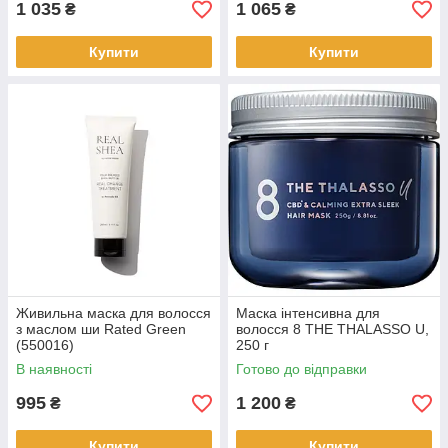
1 035
1 065
₴
₴
Купити
Купити
Живильна маска для волосся
Маска інтенсивна для
з маслом ши Rated Green
волосся 8 THE THALASSO U,
(550016)
250 г
В наявності
Готово до відправки
995
1 200
₴
₴
Купити
Купити