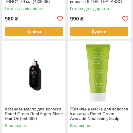
"FINO", 70 мл (483836)
волосся 8 THE THALASSO,
100 мл
Готово до відправки
Готово до відправки
960
990
₴
₴
Купити
Купити
Арганове масло для волосся
Живильна маска для волосся
Rated Green Real Argan Shine
з авокадо Rated Green
Hair Oil (550382)
Avocado Nourishing Scalp
Pack (550313)
В наявності
В наявності