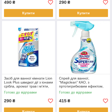
490
290
₴
₴
Купити
Купити
Засіб для ванної кімнати Lion
Спрей для ванної,
Look Plus швидкої дії з іонами
"Magiclean" КАО, з
срібла, аромат трав і м'яти,
пртотигрибковим ефектом,
450 мл
350 мл (426529)
Готово до відправки
Готово до відправки
290
415
₴
₴
Купити
Купити