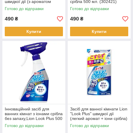
швидкої дії (з ароматом
срібла 500 мл. (302421)
мила)(256427)
Готово до відправки
Готово до відправки
490
490
₴
₴
Купити
Купити
Інноваційний засіб для
Засіб для ванної кімнати Lion
ванних кімнат з іонами срібла
"Look Plus" швидкої дії
без запаху,Lion Look Plus 500
(легкий аромат + іони срібла)
мл (333456)
450 мл
Готово до відправки
Готово до відправки