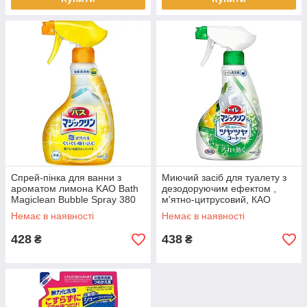
Спрей-пінка для ванни з
Миючий засіб для туалету з
ароматом лимона KAO Bath
дезодоруючим ефектом ,
Magiclean Bubble Spray 380
м'ятно-цитрусовий, КАО
мл (310224)
"Magiclean Toilet" (335487)
Немає в наявності
Немає в наявності
428
438
₴
₴