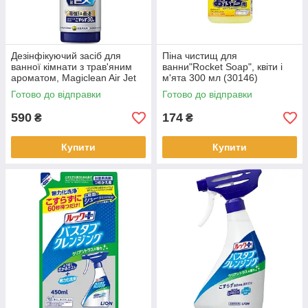
Дезінфікуючий засіб для
Піна чистищ для
ванної кімнати з трав'яним
ванни"Rocket Soap", квіти і
ароматом, Magiclean Air Jet
м'ята 300 мл (30146)
EX, КАО, спрей 390 мл
Готово до відправки
Готово до відправки
590
174
₴
₴
Купити
Купити