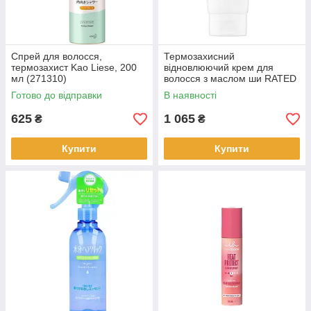
Спрей для волосся,
Термозахисний
термозахист Kao Liese, 200
відновлюючий крем для
мл (271310)
волосся з маслом ши RATED
GREEN Real Shea Gold
Готово до відправки
В наявності
Pressed Shea Butter Leave-in
Treatment (550108)
625
1 065
₴
₴
Купити
Купити