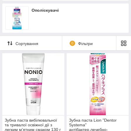
Ополіскувачі
Сортування
0
Фільтри
Зубна паста вибілювальної
Зубна паста Lion "Dentor
та тривалої освіжної дії з
Systema"
легким м'ятним смаком 130 г
антібактер.лечебно-