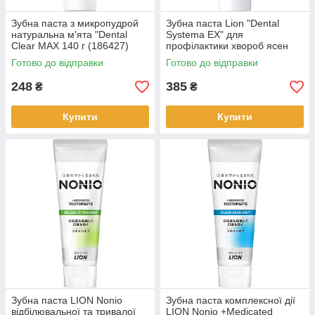
Зубна паста з микропудрой
Зубна паста Lion "Dental
натуральна м'ята "Dental
Systema EX" для
Clear MAX 140 г (186427)
профілактики хвороб ясен
м'ята 130 г (268871)
Готово до відправки
Готово до відправки
248
385
₴
₴
Купити
Купити
Зубна паста LION Nonio
Зубна паста комплексної дії
відбілювальної та тривалої
LION Nonio +Medicated