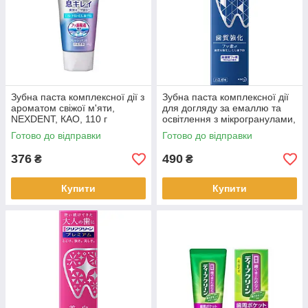
Зубна паста комплексної дії з
Зубна паста комплексної дії
ароматом свіжої м'яти,
для догляду за емаллю та
NEXDENT, КАО, 110 г
освітлення з мікрогранулами,
прохолодна м’ята Clear
Готово до відправки
Готово до відправки
Clean, КАО, 110 г
376
490
₴
₴
Купити
Купити