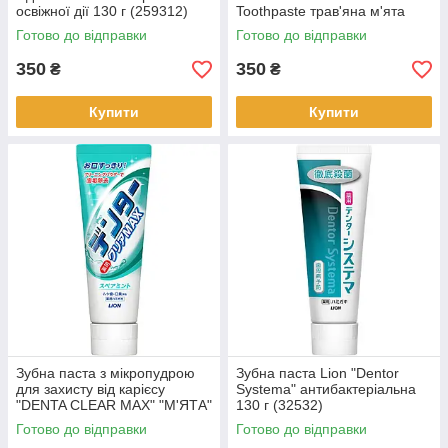
освіжної дії 130 г (259312)
Toothpaste трав'яна м'ята
130 г (259299)
Готово до відправки
Готово до відправки
350
350
₴
₴
Купити
Купити
Зубна паста з мікропудрою
Зубна паста Lion "Dentor
для захисту від карієсу
Systema" антибактеріальна
"DENTA CLEAR MAX" "М'ЯТА"
130 г (32532)
140 г (5527)
Готово до відправки
Готово до відправки