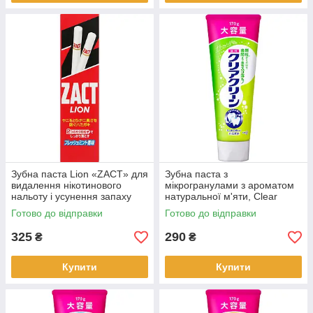
Зубна паста Lion «ZACT» для
Зубна паста з
видалення нікотинового
мікрогранулами з ароматом
нальоту і усунення запаху
натуральної м'яти, Clear
тютюну 150 г (17189)
Clean, КАО, 170 г
Готово до відправки
Готово до відправки
325
290
₴
₴
Купити
Купити