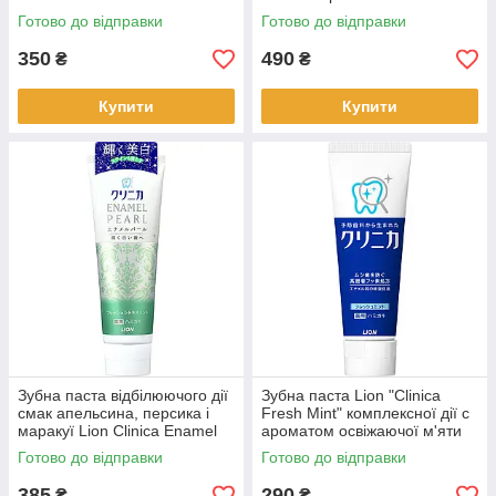
(259305)
профилактич. зі смаком
Готово до відправки
Готово до відправки
ментолу 90гр / 60 (216803)
350
490
₴
₴
Купити
Купити
Зубна паста відбілюючого дії
Зубна паста Lion "Clinica
смак апельсина, персика і
Fresh Mint" комплексної дії c
маракуї Lion Clinica Enamel
ароматом освіжаючої м'яти
Pearl 130г (205760)
130 г (205647)
Готово до відправки
Готово до відправки
385
290
₴
₴