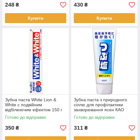
248
430
₴
₴
Купити
Купити
Зубна паста White Lion &
Зубна паста з природного
White c подвійним
сіллю для профілактики
відбілюючим ефектом 150 г
захворювання ясен КАО
(186403)
"Tsubushio" 180 г (026743)
Готово до відправки
Готово до відправки
350
311
₴
₴