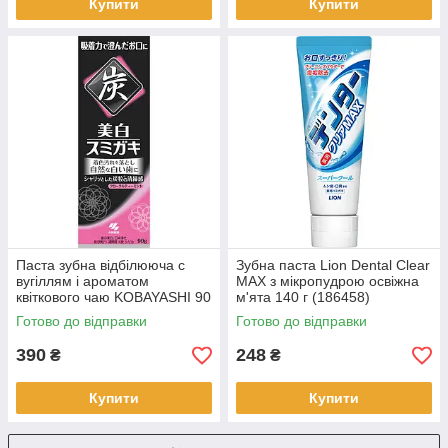
Купити
Купити
Паста зубна відбілююча c
Зубна паста Lion Dental Clear
вугіллям і ароматом
MAX з мікропудрою освіжна
квіткового чаю KOBAYASHI 90
м'ята 140 г (186458)
г (03643)
Готово до відправки
Готово до відправки
390
248
₴
₴
Купити
Купити