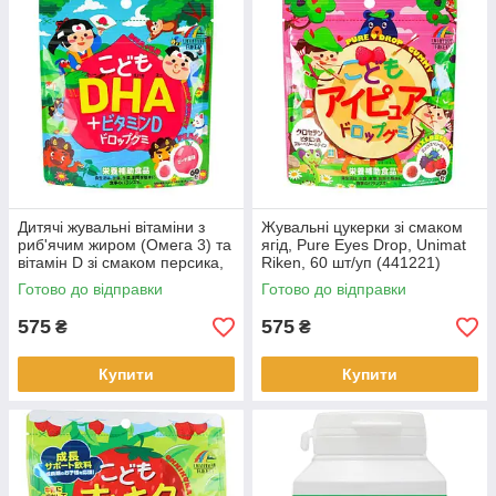
Дитячі жувальні вітаміни з
Жувальні цукерки зі смаком
риб'ячим жиром (Омега 3) та
ягід, Pure Eyes Drop, Unimat
вітамін D зі смаком персика,
Riken, 60 шт/уп (441221)
60 штук.
Готово до відправки
Готово до відправки
575
575
₴
₴
Купити
Купити