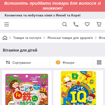
Встигніть придбати товари для волосся зі
знижкою!
Косметика та побутова хімія з Японії та Кореї
Товари та послуги
Японські товари для здоров'я
Віт
Вітаміни для дітей
Сортування
0
Фільтри