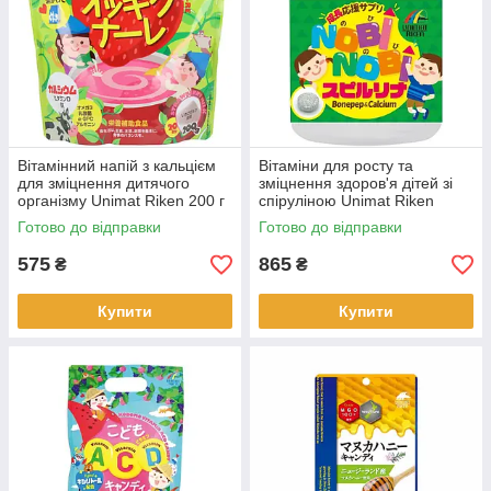
Вітамінний напій з кальцієм
Вітаміни для росту та
для зміцнення дитячого
зміцнення здоров'я дітей зі
організму Unimat Riken 200 г
спіруліною Unimat Riken
(461168)
NOBINOBI Spirulina 150 шт.
Готово до відправки
Готово до відправки
(681573)
575
865
₴
₴
Купити
Купити