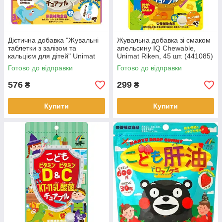
Дієтична добавка "Жувальні
Жувальна добавка зі смаком
таблетки з залізом та
апельсину IQ Chewable,
кальцієм для дітей" Unimat
Unimat Riken, 45 шт. (441085)
Riken, 60 шт
Готово до відправки
Готово до відправки
576
299
₴
₴
Купити
Купити