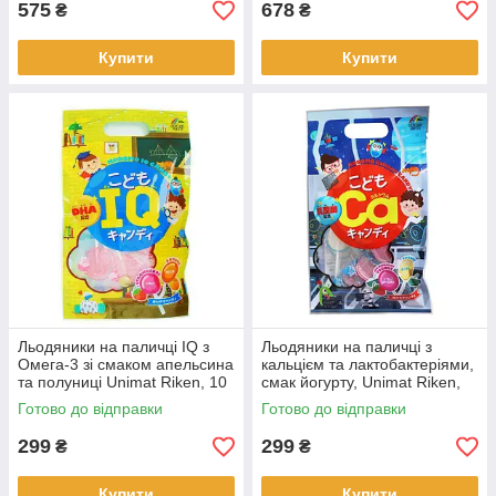
575
678
₴
₴
Купити
Купити
Льодяники на паличці IQ з
Льодяники на паличці з
Омега-3 зі смаком апельсина
кальцієм та лактобактеріями,
та полуниці Unimat Riken, 10
смак йогурту, Unimat Riken,
шт. (440804)
10 шт. (440828)
Готово до відправки
Готово до відправки
299
299
₴
₴
Купити
Купити