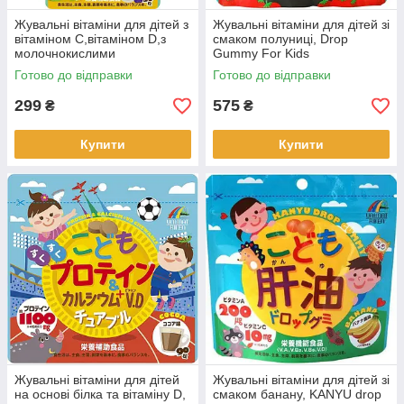
Жувальні вітаміни для дітей з
Жувальні вітаміни для дітей зі
вітаміном С,вітаміном D,з
смаком полуниці, Drop
молочнокислими
Gummy For Kids
бактеріями,Unimat Riken,30
Strawberry,Unimat Riken,90
Готово до відправки
Готово до відправки
шт (441078)
шт(440934)
299
575
₴
₴
Купити
Купити
Жувальні вітаміни для дітей
Жувальні вітаміни для дітей зі
на основі білка та вітаміну D,
смаком банану, KANYU drop