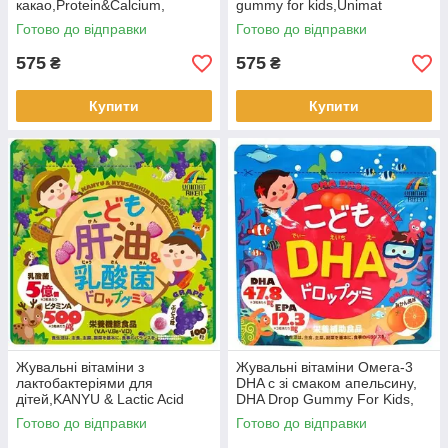
какао,Protein&Calcium,
gummy for kids,Unimat
Unimat Riken, 90шт (440958)
Riken,100 шт. (440767)
Готово до відправки
Готово до відправки
575
575
₴
₴
Купити
Купити
Жувальні вітаміни з
Жувальні вітаміни Омега-3
лактобактеріями для
DHA с зі смаком апельсину,
дітей,KANYU & Lactic Acid
DHA Drop Gummy For Kids,
Bacterium, Unimat Riken, 100
Unimat Riken 90 шт. (440927)
Готово до відправки
Готово до відправки
шт.(440965)