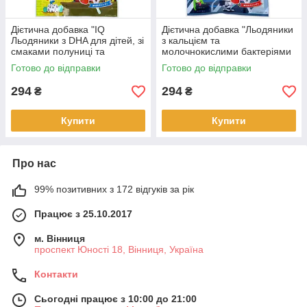
Дієтична добавка "IQ
Дієтична добавка "Льодяники
Льодяники з DHA для дітей, зі
з кальцієм та
смаками полуниці та
молочнокислими бактеріями
апельсину" Unimat Riken, 8
для дітей" 8 шт (440897)
Готово до відправки
Готово до відправки
шт
294
294
₴
₴
Купити
Купити
Про нас
99% позитивних з 172 відгуків за рік
Працює з 25.10.2017
м. Вінниця
проспект Юності 18, Вінниця, Україна
Контакти
Сьогодні працює з 10:00 до 21:00