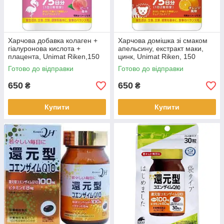
Харчова добавка колаген +
Харчова домішка зі смаком
гіалуронова кислота +
апельсину, екстракт маки,
плацента, Unimat Riken,150
цинк, Unimat Riken, 150
таблеток (672908)
таблеток (672915)
Готово до відправки
Готово до відправки
650
650
₴
₴
Купити
Купити