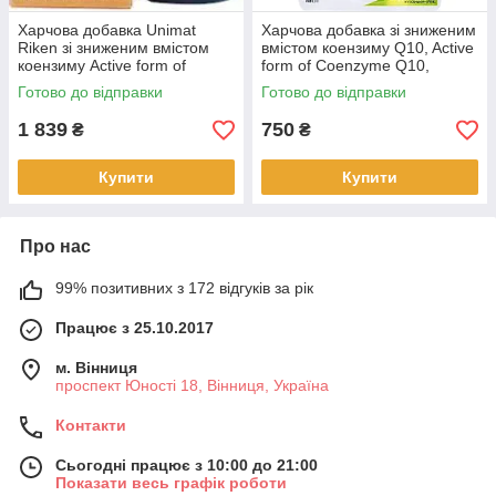
Харчова добавка Unimat
Харчова добавка зі зниженим
Riken зі зниженим вмістом
вмістом коензиму Q10, Active
коензиму Active form of
form of Coenzyme Q10,
Coenzyme Q10 60 таб.
Unimat Riken 30 таб.
Готово до відправки
Готово до відправки
(581200)
(681368)
1 839
750
₴
₴
Купити
Купити
Про нас
99% позитивних з 172 відгуків за рік
Працює з 25.10.2017
м. Вінниця
проспект Юності 18, Вінниця, Україна
Контакти
Сьогодні працює з 10:00 до 21:00
Показати весь графік роботи