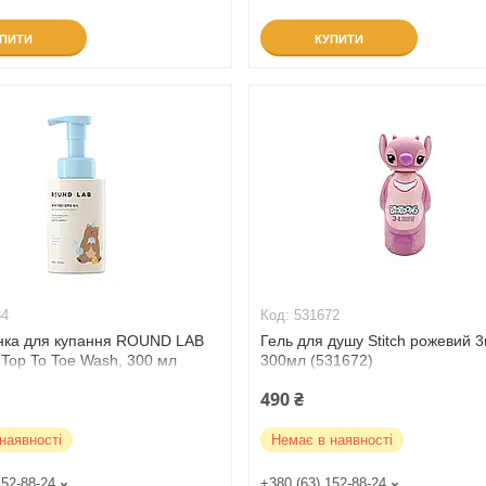
УПИТИ
КУПИТИ
84
531672
інка для купання ROUND LAB
Гель для душу Stitch рожевий 3
 Top To Toe Wash, 300 мл
300мл (531672)
490 ₴
наявності
Немає в наявності
152-88-24
+380 (63) 152-88-24