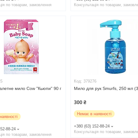
ція по товарам, замовлення
Консультація по товарам, замовл
15
379276
алетне мило Cow "Кьюпи" 90 г
Мило для рук Smurfs, 250 мл (
300 ₴
Немає в наявності
наявності
+380 (63) 152-88-24
152-88-24
Консультація по товарам, замовл
ція по товарам, замовлення