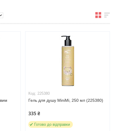
225380
овим
Гель для душу MiniMi, 250 мл (225380)
750)
335 ₴
Готово до відправки