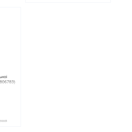
ьноі
(806783)
ення