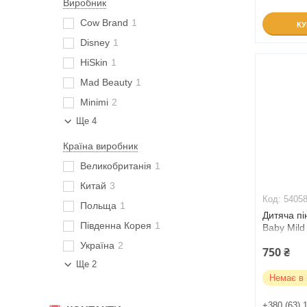
Виробник
Cow Brand
1
К
Disney
1
HiSkin
1
Mad Beauty
1
Minimi
2
Ще 4
Країна виробник
Великобританія
1
Китай
3
5405
Польща
1
Дитяча п
Південна Корея
1
Baby Mild
(540584)
Україна
2
750 ₴
Ще 2
Немає в 
+380 (63) 