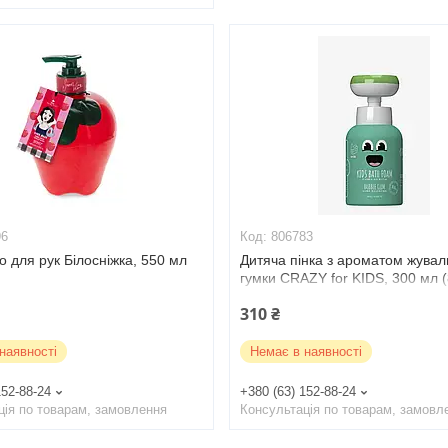
96
806783
о для рук Білосніжка, 550 мл
Дитяча пінка з ароматом жувал
гумки CRAZY for KIDS, 300 мл 
310 ₴
наявності
Немає в наявності
152-88-24
+380 (63) 152-88-24
ція по товарам, замовлення
Консультація по товарам, замовл