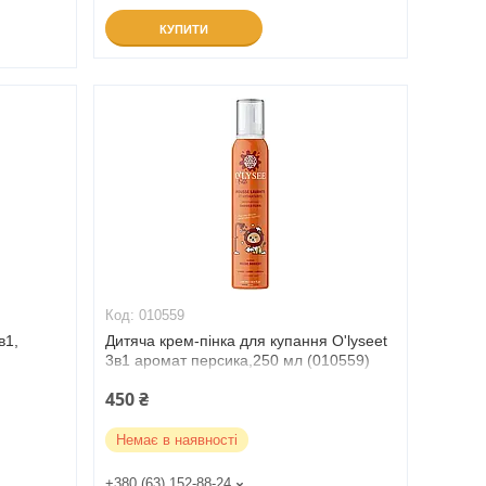
КУПИТИ
010559
в1,
Дитяча крем-пінка для купання O'lyseet
3в1 аромат персика,250 мл (010559)
450 ₴
Немає в наявності
+380 (63) 152-88-24