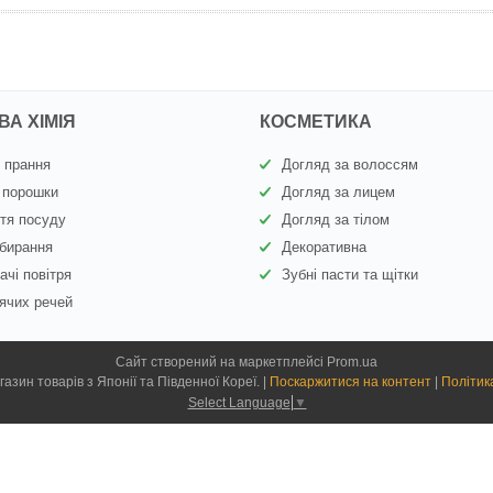
А ХІМІЯ
КОСМЕТИКА
 прання
Догляд за волоссям
 порошки
Догляд за лицем
тя посуду
Догляд за тілом
бирання
Декоративна
ачі повітря
Зубні пасти та щітки
ячих речей
Сайт створений на маркетплейсі
Prom.ua
Kiyoko.com.ua - магазин товарів з Японії та Південної Кореї. |
Поскаржитися на контент
|
Політик
Select Language
▼