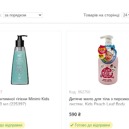
97
862750
нтимної гігієни Minimi Kids
Дитяче мило для тіла з персик
0 мл (225397)
листям, Kids Peach Leaf Body
Soap,Unimat Riken 500мл (862
590 ₴
 до відправки
Готово до відправки