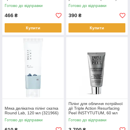
Black Gel 25 г,Kose
Готово до відправки
Готово до відправки
Cosmeport(315714)
466
390
₴
₴
Купити
Купити
Пілінг для обличчя потрійної
Мяка делікатна пілінг скатка
дії Triple Action Resurfacing
Round Lab, 120 мл (321966)
Peel INSTYTUTUM, 60 мл
(589033)
Готово до відправки
Готово до відправки
610
3 700
₴
₴