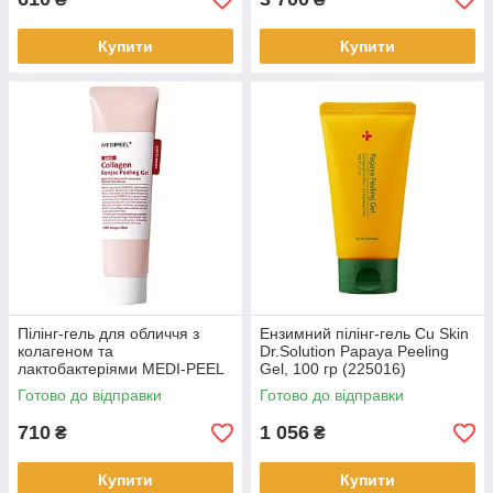
Купити
Купити
Пілінг-гель для обличчя з
Ензимний пілінг-гель Сu Skin
колагеном та
Dr.Solution Papaya Peeling
лактобактеріями MEDI-PEEL
Gel, 100 гр (225016)
Red Lacto Collagen, 95 мл
Готово до відправки
Готово до відправки
(821833)
710
1 056
₴
₴
Купити
Купити