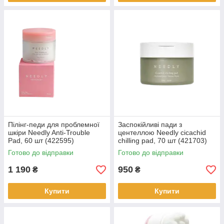
Пілінг-педи для проблемної
Заспокійливі пади з
шкіри Needly Anti-Trouble
центеллою Needly cicachid
Pad, 60 шт (422595)
chilling pad, 70 шт (421703)
Готово до відправки
Готово до відправки
1 190
950
₴
₴
Купити
Купити