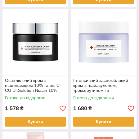
Освітлюючий крем з
Інтенсивний заспокійливий
ніацинамідом 10% та віт. C
крем з гвайазуленом,
CU Dr.Solution Niacin 10%
троксерутином та
Vitamin C Cream,50 мл
менадіоном Dr. Solution,50мл
Готово до відправки
Готово до відправки
(225177)
(225191)
1 578
1 680
₴
₴
Купити
Купити