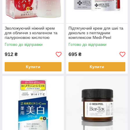
Зволожуючий ніжний крем
Підтягуючий крем для шиі та
для обличчя з колагеном та
декольте з пептидним
гіалуроновою кислотою
комплексом Medi-Peel
Moisture Mild White,60 г,
Premium,100 мл(345550)
Готово до відправки
Готово до відправки
(380910)
912
695
₴
₴
Купити
Купити