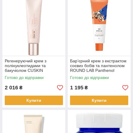
Регенеруючий крем з
Бар’єрний крем з екстрактом
полінуклеотидами та
соєвих бобів та пантенолом
бакучіолом CUSKIN
ROUND LAB Panthenol
Dr.Solution Bakuchiol Cream,
Cream, 80 мл (907337)
Готово до відправки
Готово до відправки
100 мл (225092)
2 016
1 195
₴
₴
Купити
Купити