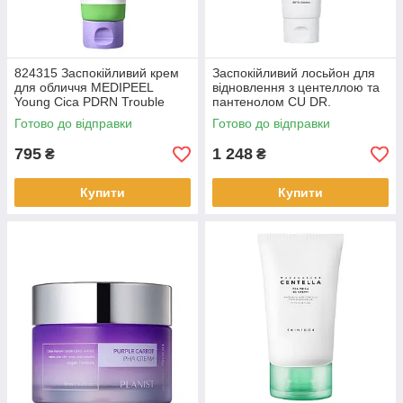
824315 Заспокійливий крем
Заспокійливий лосьйон для
для обличчя MEDIPEEL
відновлення з центеллою та
Young Cica PDRN Trouble
пантенолом CU DR.
Soothing Cream, 80 мл
SOLUTION (225115)
Готово до відправки
Готово до відправки
795
1 248
₴
₴
Купити
Купити