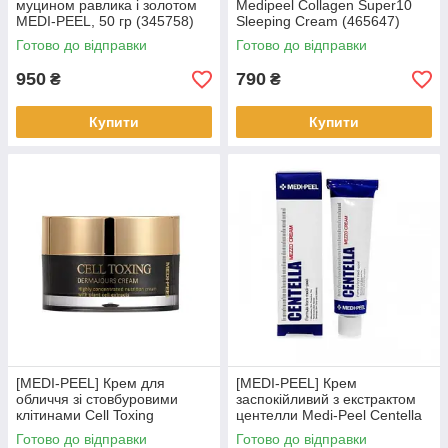
муцином равлика і золотом
Medipeel Collagen Super10
MEDI-PEEL, 50 гр (345758)
Sleeping Cream (465647)
Готово до відправки
Готово до відправки
950
790
₴
₴
Купити
Купити
[MEDI-PEEL] Крем для
[MEDI-PEEL] Крем
обличчя зі стовбуровими
заспокійливий з екстрактом
клітинами Cell Toxing
центелли Medi-Peel Centella
Dermajours Cream, 50мл
Mezzo Cream 30 ml (342160)
Готово до відправки
Готово до відправки
(345895)