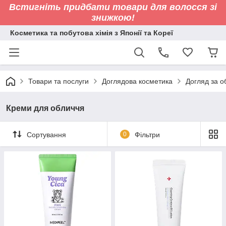
Встигніть придбати товари для волосся зі
знижкою!
Косметика та побутова хімія з Японії та Кореї
Товари та послуги
Доглядова косметика
Догляд за 
Креми для обличчя
Сортування
0
Фільтри