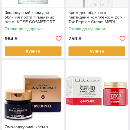
Зволожуючий крем для
Крем для обличчя з
обличчя проти пігментних
пептидним комплексом Bor-
плям, KOSE COSMEPORT
Tox Peptide Cream MEDI-
"Moisture Mild White"(381498)
PEEL, 50 мл (347455)
Готово до відправки
Готово до відправки
964
750
₴
₴
Купити
Купити
Омолоджуючий крем з