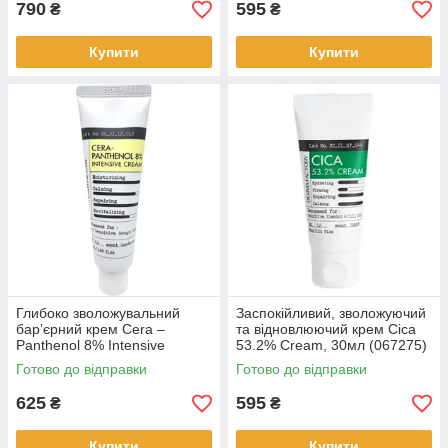
790
595
₴
₴
Купити
Купити
Глибоко зволожувальний
Заспокійливий, зволожуючий
бар’єрний крем Cera –
та відновлюючий крем Cica
Panthenol 8% Intensive
53.2% Cream, 30мл (067275)
Cream, 50мл (069637)
Готово до відправки
Готово до відправки
625
595
₴
₴
Купити
Купити