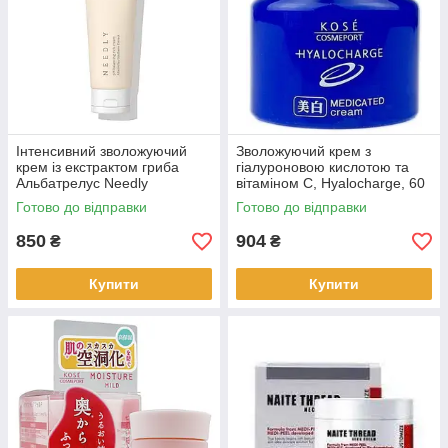
Інтенсивний зволожуючий
Зволожуючий крем з
крем із екстрактом гриба
гіалуроновою кислотою та
Альбатрелус Needly
вітаміном С, Hyalocharge, 60
Balancing Cream, 50 мл
г,Kose Cosmeport(319804)
Готово до відправки
Готово до відправки
(421130)
850
904
₴
₴
Купити
Купити