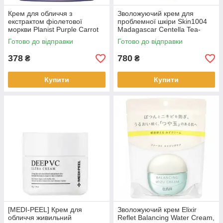
Крем для обличчя з
Зволожуючий крем для
екстрактом фіолетової
проблемної шкіри Skin1004
моркви Planist Purple Carrot
Madagascar Centella Tea-
PHA CREAM 50 мл (10074)
Trica B5 Cream 75 мл
Готово до відправки
Готово до відправки
378
780
₴
₴
Купити
Купити
[MEDI-PEEL] Крем для
Зволожуючий крем Elixir
обличчя живильний
Reflet Balancing Water Cream,