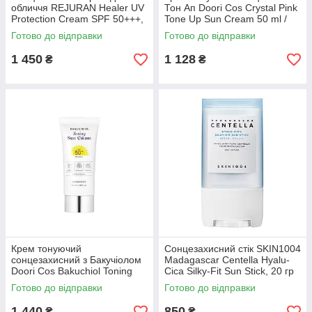
обличчя REJURAN Healer UV
Тон Ап Doori Cos Crystal Pink
Protection Cream SPF 50+++,
Tone Up Sun Cream 50 ml /
40 мл (400871)
SPF 50 + PA ++
Готово до відправки
Готово до відправки
1 450
1 128
₴
₴
Крем тонуючий
Сонцезахисний стік SKIN1004
сонцезахисний з Бакучіолом
Madagascar Centella Hyalu-
Doori Cos Bakuchiol Toning
Cica Silky-Fit Sun Stick, 20 гр
Sun Cream 50 ml / SPF 50 +
(830214)
Готово до відправки
Готово до відправки
PA +
1 440
850
₴
₴