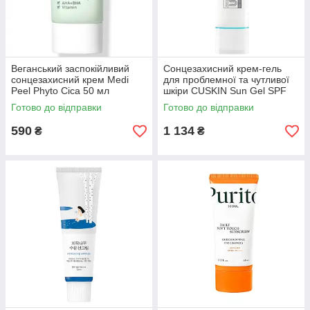
Веганський заспокійливий
Сонцезахисний крем-гель
сонцезахисний крем Medi
для проблемної та чутливої
Peel Phyto Cica 50 мл
шкіри CUSKIN Sun Gel SPF
(821987)
50+РА+++,50 мл (220738)
Готово до відправки
Готово до відправки
590
1 134
₴
₴