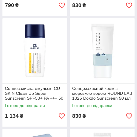
790
830
₴
₴
Сонцезахисна емульсія CU
Сонцезахисний крем з
SKIN Clean Up Super
морською водою ROUND LAB
Sunscreen SPF50+ PA +++ 50
1025 Dokdo Sunscreen 50 мл
мл (220882)
(557298)
Готово до відправки
Готово до відправки
1 134
830
₴
₴