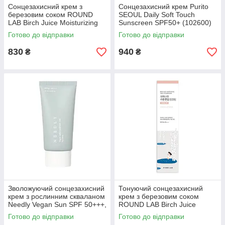
Сонцезахисний крем з
Сонцезахисний крем Purito
березовим соком ROUND
SEOUL Daily Soft Touch
LAB Birch Juice Moisturizing
Sunscreen SPF50+ (102600)
Sunscreen, 50 мл (551814)
Готово до відправки
Готово до відправки
830
940
₴
₴
Зволожуючий сонцезахисний
Тонуючий сонцезахисний
крем з рослинним скваланом
крем з березовим соком
Needly Vegan Sun SPF 50+++,
ROUND LAB Birch Juice
50 мл (422052)
Moisturizing ToneUр, 50мл
Готово до відправки
Готово до відправки
(769977)