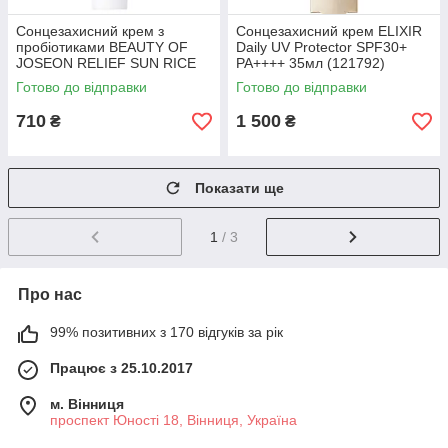
Сонцезахисний крем з
Сонцезахисний крем ELIXIR
пробіотиками BEAUTY OF
Daily UV Protector SPF30+
JOSEON RELIEF SUN RICE
PA++++ 35мл (121792)
PROBIOTICS SPF50+ PA++++
Готово до відправки
Готово до відправки
(555508)
710
1 500
₴
₴
Показати ще
1
/ 3
Про нас
99% позитивних з 170 відгуків за рік
Працює з 25.10.2017
м. Вінниця
проспект Юності 18, Вінниця, Україна