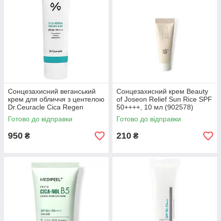
Сонцезахисний веганський
Сонцезахисний крем Beauty
крем для обличчя з центелою
of Joseon Relief Sun Rice SPF
Dr.Ceuracle Cica Regen
50++++, 10 мл (902578)
Vegan Sun Gel SPF (614983)
Готово до відправки
Готово до відправки
950
210
₴
₴