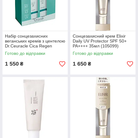
Набір сонцезахисних
Сонцезахисний крем Elixir
веганських кремів з центелою
Daily UV Protector SPF 50+
Dr.Ceuracle Cica Regen
PA++++ 35мл (105099)
Vegun Sun Set (615720)
Готово до відправки
Готово до відправки
1 550
1 650
₴
₴