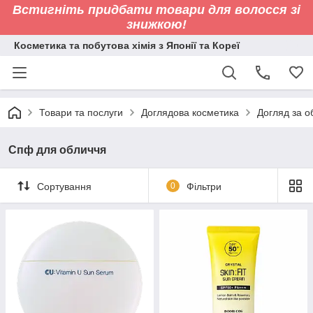
Встигніть придбати товари для волосся зі
знижкою!
Косметика та побутова хімія з Японії та Кореї
Товари та послуги
Доглядова косметика
Догляд за 
Спф для обличчя
Сортування
0
Фільтри