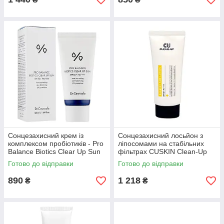
Сонцезахисний крем із
Сонцезахисний лосьйон з
комплексом пробіотиків - Pro
ліпосомами на стабільних
Balance Biotics Clear Up Sun
фільтрах CUSKIN Clean-Up
SPF50/PA++++ (614884)
SPF50+ PA++++, 60мл
Готово до відправки
Готово до відправки
(222855)
890
1 218
₴
₴