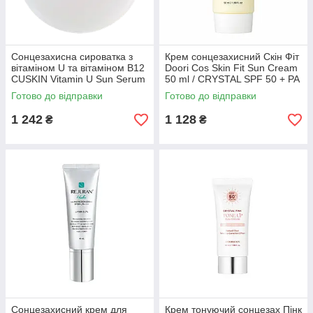
Сонцезахисна сироватка з
Крем сонцезахисний Скін Фіт
вітаміном U та вітаміном B12
Doori Cos Skin Fit Sun Cream
CUSKIN Vitamin U Sun Serum
50 ml / CRYSTAL SPF 50 + PA
SPF 50+/PA++ (224026)
++++
Готово до відправки
Готово до відправки
1 242
1 128
₴
₴
Сонцезахисний крем для
Крем тонуючий сонцезах Пінк