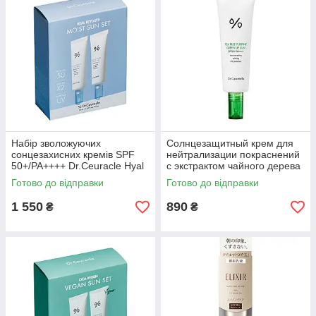
Набір зволожуючих
Солнцезащитный крем для
сонцезахисних кремів SPF
нейтрализации покраснений
50+/PA++++ Dr.Ceuracle Hyal
с экстрактом чайного дерева
Reyouth Moist Sun Duo
SPF 50+ PA++++ (615676)
Готово до відправки
Готово до відправки
(615737)
1 550
890
₴
₴