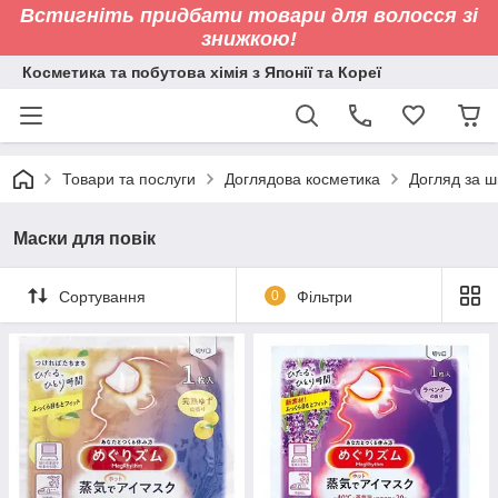
Встигніть придбати товари для волосся зі
знижкою!
Косметика та побутова хімія з Японії та Кореї
Товари та послуги
Доглядова косметика
Догляд за ш
Маски для повік
Сортування
0
Фільтри