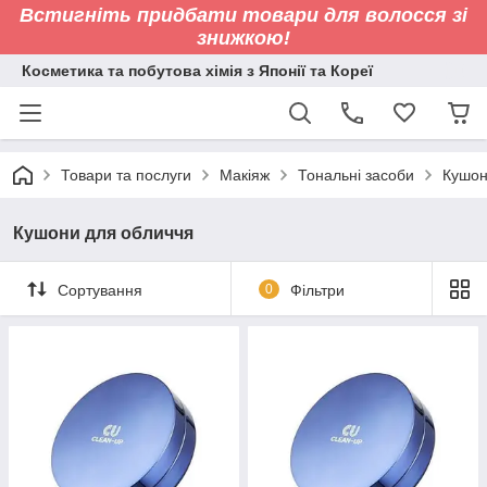
Встигніть придбати товари для волосся зі
знижкою!
Косметика та побутова хімія з Японії та Кореї
Товари та послуги
Макіяж
Тональні засоби
Кушон
Кушони для обличчя
Сортування
0
Фільтри