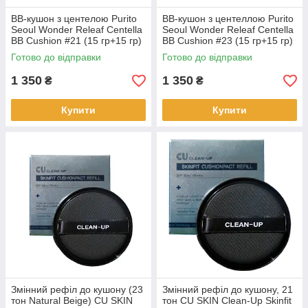
BB-кушон з центелою Purito
BB-кушон з центеллою Purito
Seoul Wonder Releaf Centella
Seoul Wonder Releaf Centella
BB Cushion #21 (15 гр+15 гр)
BB Cushion #23 (15 гр+15 гр)
(103379)
(103362)
Готово до відправки
Готово до відправки
1 350
1 350
₴
₴
Купити
Купити
Змінний рефіл до кушону (23
Змінний рефіл до кушону, 21
тон Natural Beige) CU SKIN
тон CU SKIN Clean-Up Skinfit