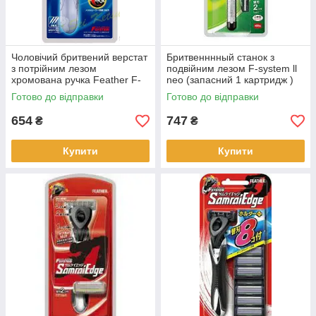
Чоловічий бритвений верстат
Бритвенннный станок з
з потрійним лезом
подвійним лезом F-system ll
хромована ручка Feather F-
neo (запасний 1 картридж )
System "MR3 Neo" (460116)
(452005)
Готово до відправки
Готово до відправки
654
747
₴
₴
Купити
Купити