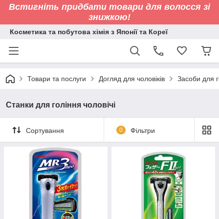
Встигніть придбати товари для волосся зі
знижкою!
Косметика та побутова хімія з Японії та Кореї
Товари та послуги
Догляд для чоловіків
Засоби для г
Станки для гоління чоловічі
Сортування
0
Фільтри