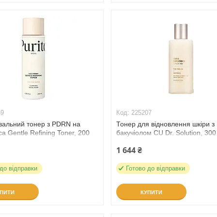
59
225207
вальний тонер з PDRN на
Тонер для відновлення шкіри з
са Gentle Refining Toner, 200
бакучіолом CU Dr. Solution, 300
59)
(225207)
1 644 ₴
 до відправки
Готово до відправки
УПИТИ
КУПИТИ