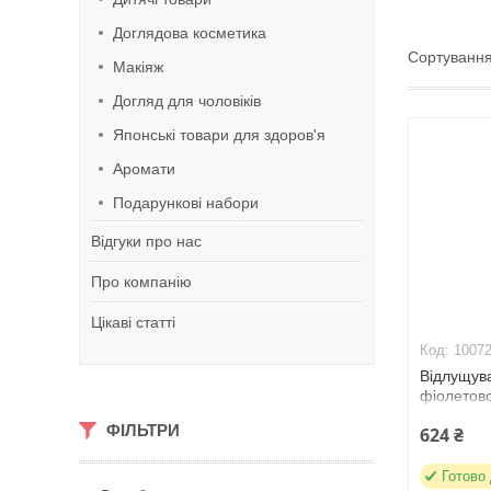
Доглядова косметика
Макіяж
Догляд для чоловіків
Японські товари для здоров'я
Аромати
Подарункові набори
Відгуки про нас
Про компанію
Цікаві статті
1007
Відлущува
фіолетово
PHA TONE
ФІЛЬТРИ
624 ₴
Готово