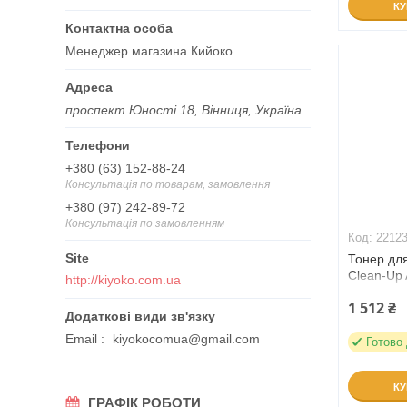
К
Менеджер магазина Кийоко
проспект Юності 18, Вінниця, Україна
+380 (63) 152-88-24
Консультація по товарам, замовлення
+380 (97) 242-89-72
Консультація по замовленням
2212
Тонер дл
Clean-Up 
http://kiyoko.com.ua
(221230)
1 512 ₴
Email
kiyokocomua@gmail.com
Готово
К
ГРАФІК РОБОТИ