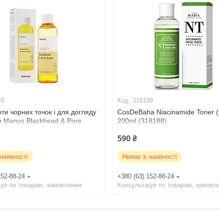
89
318188
ти чорних точок і для догляду
CosDeBaha Niacinamide Toner (
и Manyo Blackhead & Pore
200ml (318188)
 мл (952489)
590 ₴
наявності
Немає в наявності
152-88-24
+380 (63) 152-88-24
ція по товарам, замовлення
Консультація по товарам, замовл