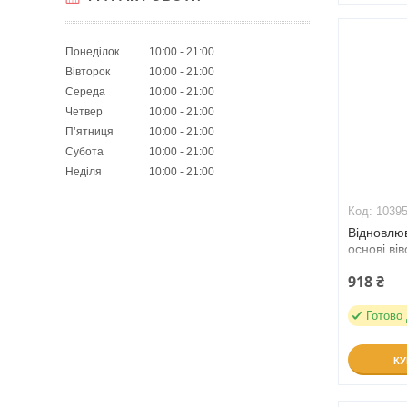
Понеділок
10:00
21:00
Вівторок
10:00
21:00
Середа
10:00
21:00
Четвер
10:00
21:00
Пʼятниця
10:00
21:00
Субота
10:00
21:00
Неділя
10:00
21:00
1039
Відновлю
основі вів
мл (1039
918 ₴
Готово
К