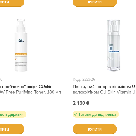
УПИТИ
КУПИТИ
30
222626
я проблемної шкіри CUskin
Пептидний тонер з вітаміном U
AV Free Purifying Toner, 180 мл
волюфіліном CU Skin Vitamin U
Toner,130 мл (222626)
2 160 ₴
 до відправки
Готово до відправки
УПИТИ
КУПИТИ