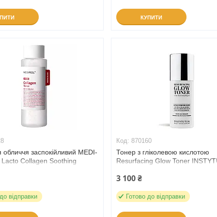
УПИТИ
КУПИТИ
28
870160
 обличчя заспокійливий MEDI-
Тонер з гліколевою кислотою
Lacto Collagen Soothing
Resurfacing Glow Toner INSTY
oner, 200 мл (822328)
150 мл (870160)
3 100 ₴
 до відправки
Готово до відправки