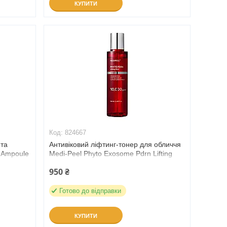
КУПИТИ
824667
 та
Антивіковий ліфтинг-тонер для обличчя
 Ampoule
Medi-Peel Phyto Exosome Pdrn Lifting
Shot Toner, 130 мл (824667)
950 ₴
Готово до відправки
КУПИТИ