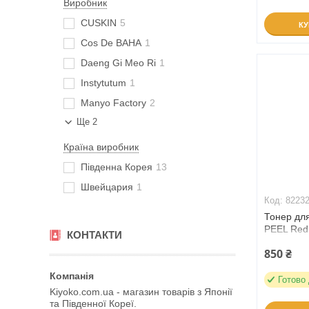
Виробник
CUSKIN
5
К
Cos De BAHA
1
Daeng Gi Meo Ri
1
Instytutum
1
Manyo Factory
2
Ще 2
Країна виробник
Південна Корея
13
Швейцария
1
8223
Тонер для
PEEL Red 
КОНТАКТИ
Essence T
850 ₴
Готово
Kiyoko.com.ua - магазин товарів з Японії
та Південної Кореї.