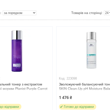
2
223098
льний тонер з екстрактом
Зволожуючий балансуючий то
ї моркви Planist Purple Carrot
SKIN Clean-Up pH Moisture Bal
R 120 мл (10072)
Toner, 200 мл (223098)
1 476 ₴
 до відправки
Готово до відправки