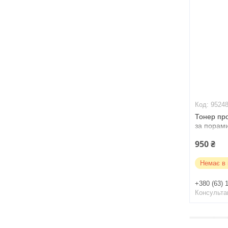
9524
Тонер про
за порам
Toner 210
950 ₴
Немає в 
+380 (63) 
Консульта