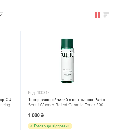
100347
нер CU
Тонер заспокійливий з центеллою Purito
ancing
Seoul Wonder Releaf Centella Toner 200
мл (100347)
1 080 ₴
Готово до відправки