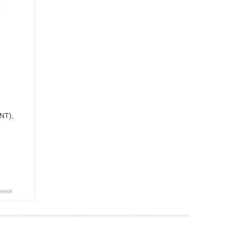
NT),
ення