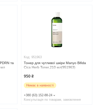
951963
 PDRN та
Тонер для чутливої шкіри Manyo Bifida
 мл
Cica Herb Toner,210 мл(951963)
950 ₴
Немає в наявності
+380 (63) 152-88-24
Консультація по товарам, замовлення