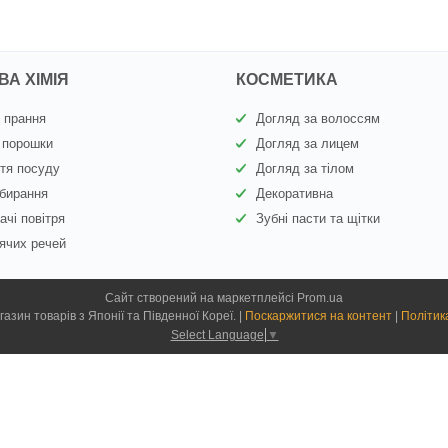
А ХІМІЯ
КОСМЕТИКА
 прання
Догляд за волоссям
 порошки
Догляд за лицем
тя посуду
Догляд за тілом
бирання
Декоративна
ачі повітря
Зубні пасти та щітки
ячих речей
Сайт створений на маркетплейсі
Prom.ua
Kiyoko.com.ua - магазин товарів з Японії та Південної Кореї. |
Поскаржитися на контент
|
Політик
Select Language
▼