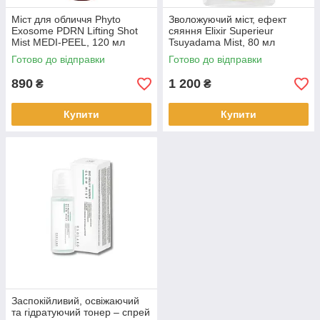
Міст для обличчя Phyto
Зволожуючий міст, ефект
Exosome PDRN Lifting Shot
сяяння Elixir Superieur
Mist MEDI-PEEL, 120 мл
Tsuyadama Mist, 80 мл
(824711)
(975105)
Готово до відправки
Готово до відправки
890
1 200
₴
₴
Купити
Купити
Заспокійливий, освіжаючий
та гідратуючий тонер – cпрей