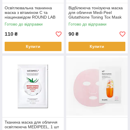
Освітлювальна тканинна
Відбілююча тонізуюча маска
маска з вітаміном C та
для обличчя Medi-Peel
ніацинамідом ROUND LAB
Glutathione Toning Tox Mask
Vita Niacinamide, 1 шт
(822014)
Готово до відправки
Готово до відправки
(540768)
110
90
₴
₴
Купити
Купити
Тканина маска для обличчя
освітлююча MEDIPEEL, 1 шт