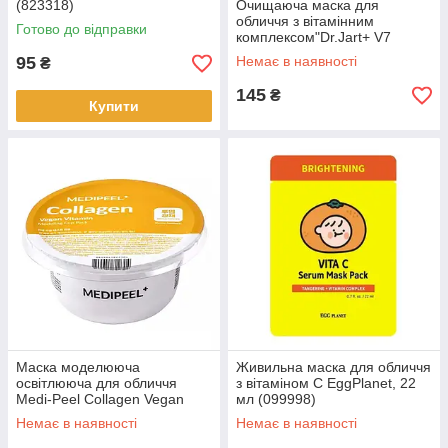
(823318)
Очищаюча маска для
обличчя з вітамінним
Готово до відправки
комплексом"Dr.Jart+ V7
Brightening Mask"(809070)
95
Немає в наявності
₴
145
₴
Купити
Маска моделююча
Живильна маска для обличчя
освітлююча для обличчя
з вітаміном С EggPlanet, 22
Medi-Peel Collagen Vegan
мл (099998)
Vitamin Modeling Cup Pack
Немає в наявності
Немає в наявності
(822304)