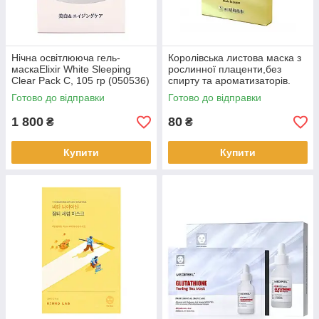
Нічна освітлююча гель-
Королівська листова маска з
маскаElixir White Sleeping
рослинної плаценти,без
Clear Pack C, 105 гр (050536)
спирту та ароматизаторів.
(877080)
Готово до відправки
Готово до відправки
1 800
80
₴
₴
Купити
Купити