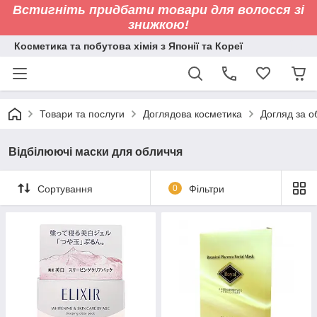
Встигніть придбати товари для волосся зі
знижкою!
Косметика та побутова хімія з Японії та Кореї
Товари та послуги
Доглядова косметика
Догляд за 
Відбілюючі маски для обличчя
Сортування
0
Фільтри