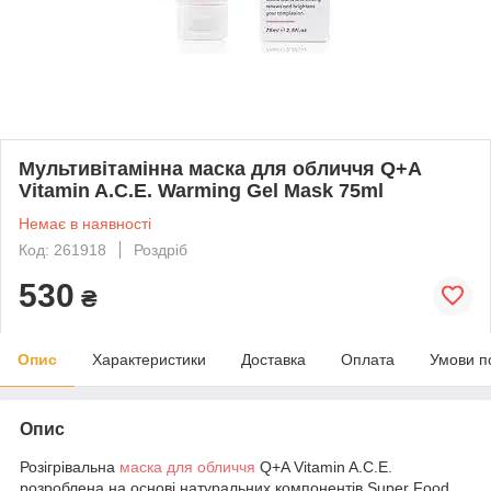
Мультивітамінна маска для обличчя Q+A
Vitamin A.C.E. Warming Gel Mask 75ml
Немає в наявності
Код: 261918
Роздріб
530
₴
Опис
Характеристики
Доставка
Оплата
Умови п
Опис
Розігрівальна
маска для обличчя
Q+A Vitamin A.C.E.
розроблена на основі натуральних компонентів Super Food