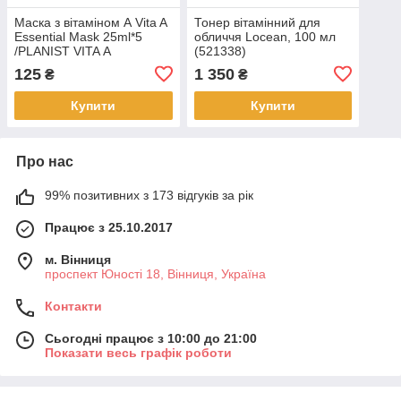
Маска з вітаміном А Vita A
Тонер вітамінний для
Essential Mask 25ml*5
обличчя Locean, 100 мл
/PLANIST VITA А
(521338)
ESSENTIAL MASK PACK
125
1 350
₴
₴
125мл * 5 шт
Купити
Купити
Про нас
99% позитивних з 173 відгуків за рік
Працює з 25.10.2017
м. Вінниця
проспект Юності 18, Вінниця, Україна
Контакти
Сьогодні працює з 10:00 до 21:00
Показати весь графік роботи