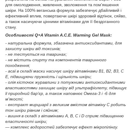
для омолодження, живлення, зволоження та пом'якшення
шкіри. На 100% веганська формула забезпечує дбайливий і
ефективний вплив, повертаючи шкірі здоровий відтінок, сяйво,
а також насичуючи цінними вітамінами для її бездоганного
стану.
Особливості Q+A Vitamin A.C.E. Warming Gel Mask:
- натуральна формула, збагачена антиоксидантами, для
захисту шкіри від токсинів;
- не тестується на тваринах;
- не містить спирту та компонентів тваринного
походження;
- асаї в складі маски насичує шкіру вітамінами B1, B2, B3, C
E, підвищуючи пружність і щільність шкіри;
- олія кісточок журавлини з потужними антиоксидантними
властивостями захищає шкіру від ультрафіолету, підвищує
її природний бар'єр, а також наповнює Омега-3 і -6 для
м'якості;
- екстракт мирциарії з великим вмістом вітаміну C робить
тон шкіри рівним і сяйним;
- вишня в складі з вітамінами А, В, C і D сприяє підвищенню
еластичності шкіри;
— комплекс водоростей забезпечує ефект мікропілінгу.