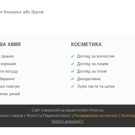
я близьких або друзів.
А ХІМІЯ
КОСМЕТИКА
 прання
Догляд за волоссям
 порошки
Догляд за лицем
тя посуду
Догляд за тілом
бирання
Декоративна
ачі повітря
Зубні пасти та щітки
ячих речей
Сайт створений на маркетплейсі
Prom.ua
Kiyoko.com.ua - магазин товарів з Японії та Південної Кореї. |
Поскаржитися на контент
|
Політик
Select Language
▼