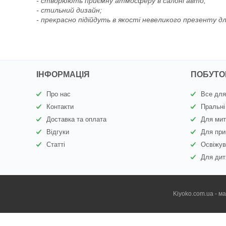
- створюють приємну атмосферу в салоні авто;
- стильний дизайн;
- прекрасно підійдуть в якості невеликого презенту дл
ІНФОРМАЦІЯ
ПОБУТОВ
Про нас
Все для
Контакти
Пральні
Доставка та оплата
Для мит
Відгуки
Для при
Статті
Освіжув
Для дит