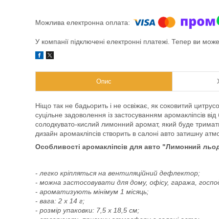
У компанії підключені електронні платежі. Тепер ви мож
Опис
Ніщо так не бадьорить і не освіжає, як соковитий цитру
суцільне задоволення із застосуванням аромакліпсів від б
солодкувато-кислий лимонний аромат, який буде тримати 
дизайн аромакліпсів створить в салоні авто затишну атмо
Особливості аромакліпсів для авто "Лимонний льодян
- легко кріпляться на вентиляційний дефлектор;
- можна застосовувати для дому, офісу, гаража, госпо
- ароматизують мінімум 1 місяць;
- вага: 2 х 14 г;
- розмір упаковки: 7,5 х 18,5 см;