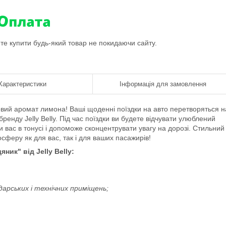
ете купити будь-який товар не покидаючи сайту.
Характеристики
Інформація для замовлення
совий аромат лимона! Ваші щоденні поїздки на авто перетворяться н
ренду Jelly Belly. Під час поїздки ви будете відчувати улюблений
вас в тонусі і допоможе сконцентрувати увагу на дорозі. Стильний
сферу як для вас, так і для ваших пасажирів!
ик" від Jelly Belly:
дарських і технічних приміщень;