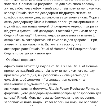
чоловіка. Спеціально розроблений для активного способу
життя, забезпечує ефективний захист від поту та неприємного
запаху. Rituals Homme дезодорант підтримує свіжість та
комфорт протягом дня, зміцнюючи вашу впевненість. Форма
стику дезодоранту Rituals Homme полегшує використання, а
мужній аромат надає енергії. З контролем жирності шкіри та
відчуттям сухості, цей дезодорант готовий підтримати вас у
будь-якій ситуації. Потужна кедрова деревина та вітамін Е
створюють високоефективний комплекс для здорової шкіри,
живлячи та захищаючи її. Включіть у свою рутину
антиперспірант Rituals Ritual of Homme Anti-Perspirant Stick і
будьте готові до активного дня.
Особливі переваги:
ефективний захист: дезодорант Rituals The Ritual of Homme
пропонує надійний захист від поту та неприємного запаху
протягом усього дня, він розроблений спеціально для
чоловіків, щоб допомогти їм залишатися свіжими та
впевненими у будь-яких ситуаціях;
антиперспірантна формула Rituals Power Recharge Formula:
формула цього дезодоранту-антиперспіранту розроблена для
колекції Rituals Men, допомагає блокувати потоутворення,
запобігаючи появі надлишкової вологи на шкірі, це особливо