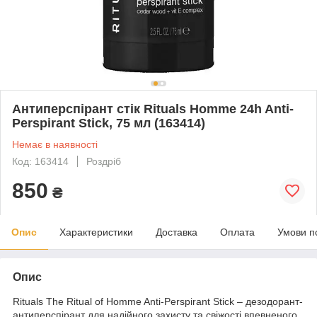
Антиперспірант стік Rituals Homme 24h Anti-
Perspirant Stick, 75 мл (163414)
Немає в наявності
Код: 163414
Роздріб
850
₴
Опис
Характеристики
Доставка
Оплата
Умови п
Опис
Rituals The Ritual of Homme Anti-Perspirant Stick – дезодорант-
антиперспірант для надійного захисту та свіжості впевненого