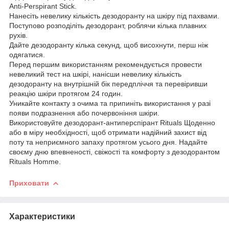
Anti-Perspirant Stick.
Нанесіть невелику кількість дезодоранту на шкіру під пахвами.
Поступово розподіліть дезодорант, роблячи кілька плавних
рухів.
Дайте дезодоранту кілька секунд, щоб висохнути, перш ніж
одягатися.
Перед першим використанням рекомендується провести
невеликий тест на шкірі, нанісши невелику кількість
дезодоранту на внутрішній бік передпліччя та перевіривши
реакцію шкіри протягом 24 годин.
Уникайте контакту з очима та припиніть використання у разі
появи подразнення або почервоніння шкіри.
Використовуйте дезодорант-антиперспірант Rituals Щоденно
або в міру необхідності, щоб отримати надійний захист від
поту та неприємного запаху протягом усього дня. Надайте
своєму дню впевненості, свіжості та комфорту з дезодорантом
Rituals Homme.
Приховати
Характеристики