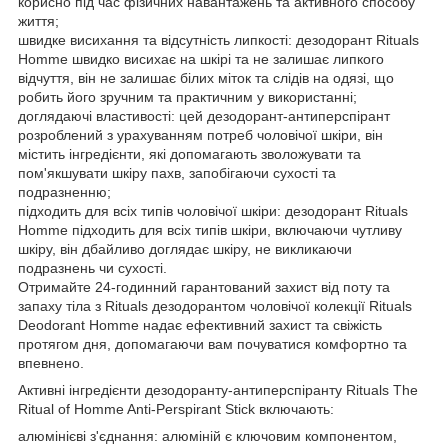
корисно під час фізичних навантажень та активного способу
життя;
швидке висихання та відсутність липкості: дезодорант Rituals
Homme швидко висихає на шкірі та не залишає липкого
відчуття, він не залишає білих міток та слідів на одязі, що
робить його зручним та практичним у використанні;
доглядаючі властивості: цей дезодорант-антиперспірант
розроблений з урахуванням потреб чоловічої шкіри, він
містить інгредієнти, які допомагають зволожувати та
пом'якшувати шкіру пахв, запобігаючи сухості та
подразненню;
підходить для всіх типів чоловічої шкіри: дезодорант Rituals
Homme підходить для всіх типів шкіри, включаючи чутливу
шкіру, він дбайливо доглядає шкіру, не викликаючи
подразнень чи сухості.
Отримайте 24-годинний гарантований захист від поту та
запаху тіла з Rituals дезодорантом чоловічої колекції Rituals
Deodorant Homme надає ефективний захист та свіжість
протягом дня, допомагаючи вам почуватися комфортно та
впевнено.
Активні інгредієнти дезодоранту-антиперспіранту Rituals The
Ritual of Homme Anti-Perspirant Stick включають:
алюмінієві з'єднання: алюміній є ключовим компонентом,