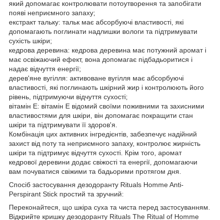
який допомагає контролювати потоутворення та запобігати
появі неприємного запаху;
екстракт тальку: тальк має абсорбуючі властивості, які
допомагають поглинати надлишки вологи та підтримувати
сухість шкіри;
кедрова деревина: кедрова деревина має потужний аромат і
має освіжаючий ефект, вона допомагає підбадьоритися і
надає відчуття енергії;
дерев'яне вугілля: активоване вугілля має абсорбуючі
властивості, які поглинають шкірний жир і контролюють його
рівень, підтримуючи відчуття сухості;
вітамін Е: вітамін Е відомий своїми поживними та захисними
властивостями для шкіри, він допомагає покращити стан
шкіри та підтримувати її здоров'я.
Комбінація цих активних інгредієнтів, забезпечує надійний
захист від поту та неприємного запаху, контролює жирність
шкіри та підтримує відчуття сухості. Крім того, аромат
кедрової деревини додає свіжості та енергії, допомагаючи
вам почуватися свіжими та бадьорими протягом дня.
Спосіб застосування дезодоранту Rituals Homme Anti-
Perspirant Stick простий та зручний:
Переконайтеся, що шкіра суха та чиста перед застосуванням.
Відкрийте кришку дезодоранту Rituals The Ritual of Homme