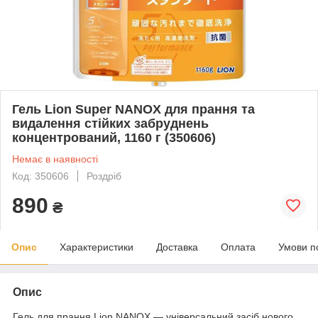
Гель Lion Super NANOX для прання та
видалення стійких забруднень
концентрований, 1160 г (350606)
Немає в наявності
Код: 350606
Роздріб
890
₴
Опис
Характеристики
Доставка
Оплата
Умови п
Опис
Гель для прання Lion NANOX — універсальний засіб нового