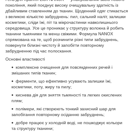
покоління, який поєднує високу очищувальну здатність із
дбайливим ставленням до тканин. Щоденний одяг стикається
з великою кількістю забруднень: пил, сальний наліт, залишки
косметики, сліди їжі, піт та мікрочастинки навколишнього
середовища. Усе це проникає у структуру волокна й робить
тканини тьмяними та менш свіжими. Формула NANOX
спрямована на те, щоб розчинити різні типи забруднень,
повернути білизні чистоту й запобігти повторному
забрудненню під час полоскання.
Основні властивості
комплексне очищення для повсякденних речей і
змішаних типів тканин;
ферменти, що ефективно усувають залишки їжі,
косметики, поту, жиру та пилу;
киснева дія для зняття тьмяності та легких окислених
плям;
полімери, які створюють тонкий захисний шар для
запобігання повторному осіданню забруднень;
добре працює у холодній воді, не пошкоджує кольори
та структуру тканини;