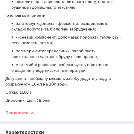
підходить для дорослого, дитячого одягу, постелі,
рушників і домашнього текстилю.
Ключові компоненти
багатофункціональні ферменти: розщеплюють
складні побутові та біологічні забруднення;
кисневий компонент: допомагає прибрати тьмяність і
легкі окислені плями;
полімери-антипереносники: запобігають
прикріпленню частинок бруду після прання;
м’які мийні речовини: забезпечують ефективне
очищення у воді низької температури.
Дозування: необхідну кількість засобу додати у воду з
розрахунком 10мл на 10л води.
Об’єм: 1160 г
Виробник: Lion, Японія
Приховати
Характеристики