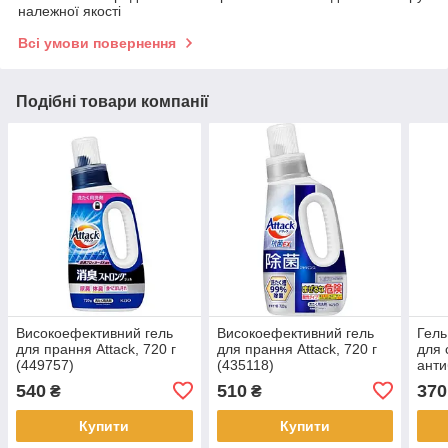
належної якості
Всі умови повернення
Подібні товари компанії
Високоефективний гель
Високоефективний гель
Гель
для прання Attack, 720 г
для прання Attack, 720 г
для 
(449757)
(435118)
анти
ефек
540
510
370
₴
₴
Stro
Купити
Купити