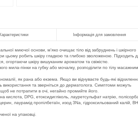
Характеристики
Інформація для замовлення
альної миючої основи, м'яко очищає тіло від забруднень і шкірного
при цьому робить шкіру гладкою та глибоко зволоженою. Підходить 
ься, огортаючи шкіру вишуканим ароматом та свіжістю.
вого мила-пінки на губку або мочалку, розподілити по тілу масажни
аномалії, як рана або екзема. Якщо ви відчуваєте будь-які відхиленн
іть використання та зверніться до дерматолога. Симптоми можуть
щоб не потрапити в очі, негайно промийте його.
нна кислота, DPG, етоксидигліколь, лауретсульфат натрію, полісорб
церин, лаурамід пропілбетаїн, изод 3Na, гідроксильований калій, ВН
ченої на упаковці.