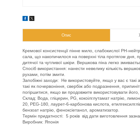
Опис
Кремової консистенції пінне мило, слабокислої PH-нейтр
сала, що накопичилося на поверхні тіла протягом дня, 
дитячої та чутливої шкіри. Вершкова піна легко змиваєт
Спосіб використання: нанести невелику кількість вершко
рухами, потім змити.
Запобіжні заходи: Не використовуйте, якщо у вас є такі 
такі як почервоніння, свербіж або подразнення, припин
погіршитися, якщо ви продовжите використовувати його, 
Склад: Вода, гліцерин, PG, кокоілглутамат натрію, лимо
20, PEG-180, лаурет-6-карбонова кислота, етилгексилглі
бензоат натрію, феноксіетанол, ароматизатор.
Термін придатності: 5 років від дати виготовлення зазна
Виробник: Японія