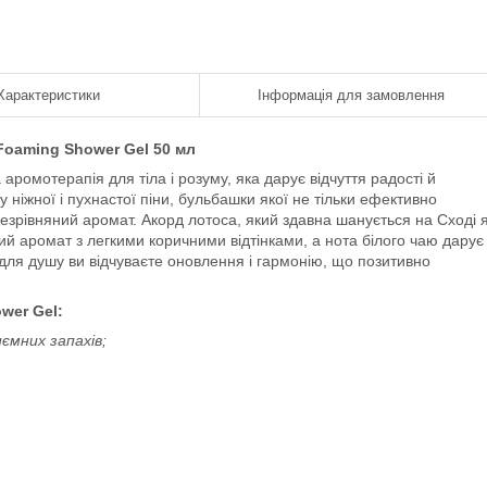
Характеристики
Інформація для замовлення
 Foaming Shower Gel 50 мл
аромотерапія для тіла і розуму, яка дарує відчуття радості й
 ніжної і пухнастої піни, бульбашки якої не тільки ефективно
незрівняний аромат. Акорд лотоса, який здавна шанується на Сході 
кий аромат з легкими коричними відтінками, а нота білого чаю дарує
 для душу ви відчуваєте оновлення і гармонію, що позитивно
wer Gel:
иємних запахів;