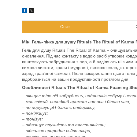
Опис
Міні Гель-пінка для душу Rituals The Ritual of Karma
Гель для душу Rituals The Ritual of Karma – очищувальна 
оновлення. Під час контакту з водою засіб утворює ковдру
виштовхують забруднення з пор, а й виділяють ні з чим 
символ чистоти, краси і мудрості, виливає солодко-терп
заряд трав’яної свіжості. Після використання цього гелю
відобразиться на вашій продуктивності протягом дня.
Особливості Rituals The Ritual of Karma Foaming Sho
– очищає тіло від забруднень, надлишків себуму і непр
– має свіжий, солодкий аромат лотоса і білого чаю;
– не порушує рН-баланс епідермісу;
– пом’якшує;
– тонізує;
– підвищує пружність та еластичність;
– підсилює природне сяйво шкіри;
– уповільнює процеси старіння;