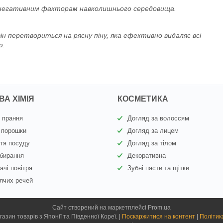
сть негативним факторам навколишнього середовища.
ін перетвориться на рясну піну, яка ефективно видаляє всі
ю.
А ХІМІЯ
КОСМЕТИКА
 прання
Догляд за волоссям
 порошки
Догляд за лицем
тя посуду
Догляд за тілом
бирання
Декоративна
ачі повітря
Зубні пасти та щітки
ячих речей
Сайт створений на маркетплейсі
Prom.ua
Kiyoko.com.ua - магазин товарів з Японії та Південної Кореї. |
Поскаржитися на контент
|
Політик