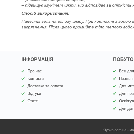
– підвищує імунітет шкіри, що відповідає за опірні
Спосіб використання:
Нанесіть гель на вологу шкіру. При контакті з водою в
загрязнення. Після цього промийте тіло теплою водо
ІНФОРМАЦІЯ
ПОБУТОВ
Про нас
Все для
Контакти
Пральні
Доставка та оплата
Для мит
Відгуки
Для при
Статті
Освіжув
Для дит