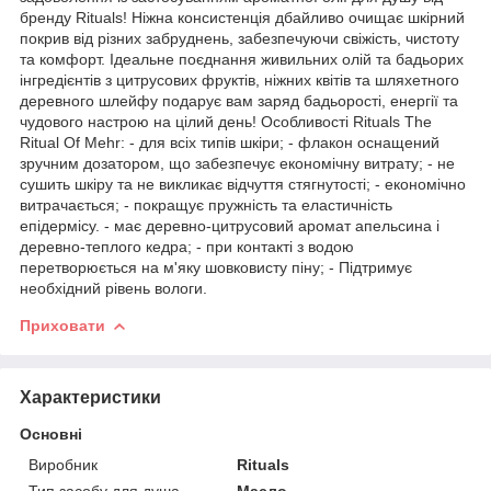
бренду Rituals! Ніжна консистенція дбайливо очищає шкірний
покрив від різних забруднень, забезпечуючи свіжість, чистоту
та комфорт. Ідеальне поєднання живильних олій та бадьорих
інгредієнтів з цитрусових фруктів, ніжних квітів та шляхетного
деревного шлейфу подарує вам заряд бадьорості, енергії та
чудового настрою на цілий день! Особливості Rituals The
Ritual Of Mehr: - для всіх типів шкіри; - флакон оснащений
зручним дозатором, що забезпечує економічну витрату; - не
сушить шкіру та не викликає відчуття стягнутості; - економічно
витрачається; - покращує пружність та еластичність
епідермісу. - має деревно-цитрусовий аромат апельсина і
деревно-теплого кедра; - при контакті з водою
перетворюється на м'яку шовковисту піну; - Підтримує
необхідний рівень вологи.
Приховати
Характеристики
Основні
Виробник
Rituals
Тип засобу для душа
Масло