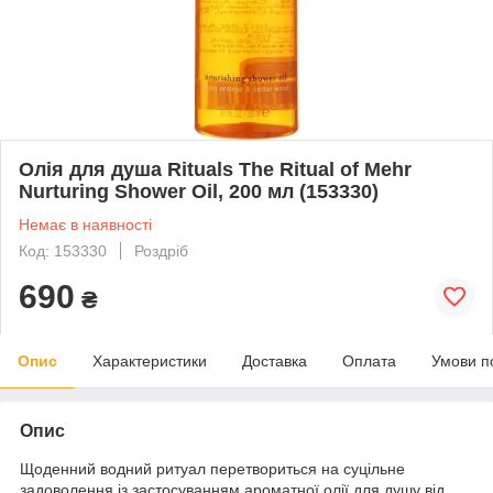
Олія для душа Rituals The Ritual of Mehr
Nurturing Shower Oil, 200 мл (153330)
Немає в наявності
Код: 153330
Роздріб
690
₴
Опис
Характеристики
Доставка
Оплата
Умови п
Опис
Щоденний водний ритуал перетвориться на суцільне
задоволення із застосуванням ароматної олії для душу від