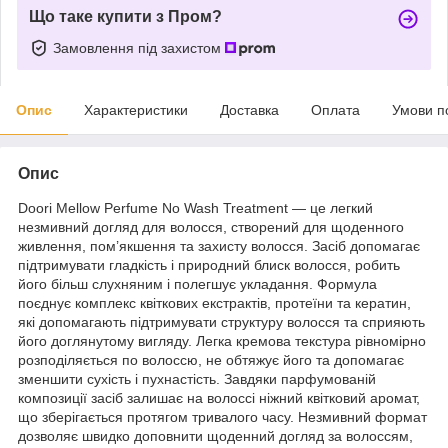
Що таке купити з Пром?
Замовлення під захистом
Опис
Характеристики
Доставка
Оплата
Умови п
Опис
Doori Mellow Perfume No Wash Treatment — це легкий
незмивний догляд для волосся, створений для щоденного
живлення, пом’якшення та захисту волосся. Засіб допомагає
підтримувати гладкість і природний блиск волосся, робить
його більш слухняним і полегшує укладання. Формула
поєднує комплекс квіткових екстрактів, протеїни та кератин,
які допомагають підтримувати структуру волосся та сприяють
його доглянутому вигляду. Легка кремова текстура рівномірно
розподіляється по волоссю, не обтяжує його та допомагає
зменшити сухість і пухнастість. Завдяки парфумованій
композиції засіб залишає на волоссі ніжний квітковий аромат,
що зберігається протягом тривалого часу. Незмивний формат
дозволяє швидко доповнити щоденний догляд за волоссям,