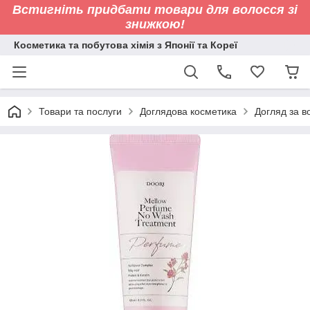
Встигніть придбати товари для волосся зі
знижкою!
Косметика та побутова хімія з Японії та Кореї
Товари та послуги
Доглядова косметика
Догляд за 