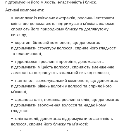
підтримуючи його м’якість, еластичність і блиск.
Активні компоненти:
комплекс із квіткових екстрактів, рослинні екстракти
квітів, що допомагають підтримувати м’якість волосся,
сприяють його природному блиску та доглянутому
вигляду;
кератин, білковий компонент, що допомагає
підтримувати структуру волосся, сприяє його гладкості
та еластичності;
гідролізовані рослинні протеїни, допомагають
підтримувати міцність волосся, сприяють зменшенню
ламкості та покращують загальний вигляд волосся;
пантенол, зволожувальний компонент, що допомагає
підтримувати рівень вологи у волоссі та сприяє його
м’якості;
арганова олія, поживна рослинна олія, що допомагає
підтримувати зволоження волосся та надає йому
гладкості;
олія камелії, допомагає підтримувати еластичність
волосся, сприяє його блиску та м’якості;