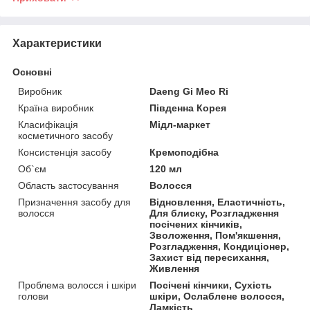
Характеристики
Основні
Виробник
Daeng Gi Meo Ri
Країна виробник
Південна Корея
Класифікація
Мідл-маркет
косметичного засобу
Консистенція засобу
Кремоподібна
Об`єм
120 мл
Область застосування
Волосся
Призначення засобу для
Відновлення, Еластичність,
волосся
Для блиску, Розгладження
посічених кінчиків,
Зволоження, Пом'якшення,
Розгладження, Кондиціонер,
Захист від пересихання,
Живлення
Проблема волосся і шкіри
Посічені кінчики, Сухість
голови
шкіри, Ослаблене волосся,
Ламкість