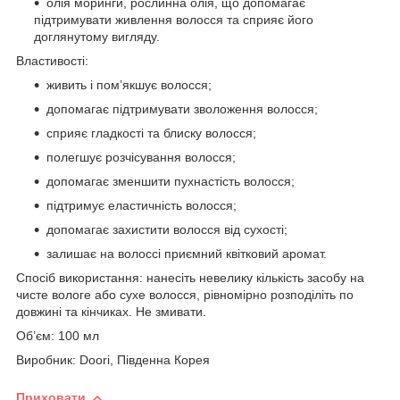
олія моринги, рослинна олія, що допомагає
підтримувати живлення волосся та сприяє його
доглянутому вигляду.
Властивості:
живить і пом’якшує волосся;
допомагає підтримувати зволоження волосся;
сприяє гладкості та блиску волосся;
полегшує розчісування волосся;
допомагає зменшити пухнастість волосся;
підтримує еластичність волосся;
допомагає захистити волосся від сухості;
залишає на волоссі приємний квітковий аромат.
Спосіб використання: нанесіть невелику кількість засобу на
чисте вологе або сухе волосся, рівномірно розподіліть по
довжині та кінчиках. Не змивати.
Об’єм: 100 мл
Виробник: Doori, Південна Корея
Приховати