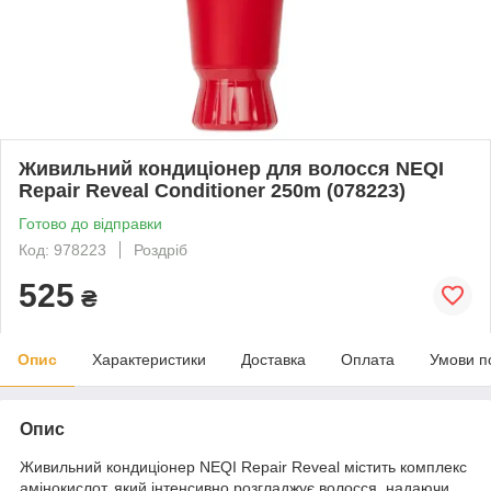
Живильний кондиціонер для волосся NEQI
Repair Reveal Conditioner 250m (078223)
Готово до відправки
Код: 978223
Роздріб
525
₴
Опис
Характеристики
Доставка
Оплата
Умови п
Опис
Живильний кондиціонер NEQI Repair Reveal містить комплекс
амінокислот, який інтенсивно розгладжує волосся, надаючи