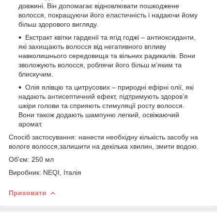
довжині. Він допомагає відновлювати пошкоджене
волосся, покращуючи його еластичність і надаючи йому
більш здорового вигляду.
Екстракт квітки гарденії та ягід годжі – антиоксиданти,
які захищають волосся від негативного впливу
навколишнього середовища та вільних радикалів. Вони
зволожують волосся, роблячи його більш м’яким та
блискучим.
Олія ялівцю та цитрусових – природні ефірні олії, які
надають антисептичний ефект, підтримують здоров’я
шкіри голови та сприяють стимуляції росту волосся.
Вони також додають шампуню легкий, освіжаючий
аромат.
Спосіб застосування: нанести необхідну кількість засобу на
вологе волосся,залишити на декілька хвилин, змити водою.
Об'єм: 250 мл
Виробник: NEQI, Італія
Приховати