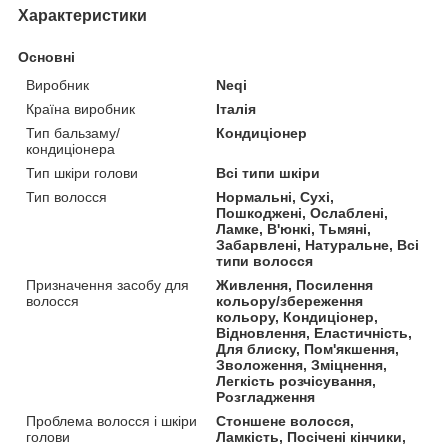
Характеристики
Основні
Виробник
Neqi
Країна виробник
Італія
Тип бальзаму/
Кондиціонер
кондиціонера
Тип шкіри голови
Всі типи шкіри
Тип волосся
Нормальні, Сухі,
Пошкоджені, Ослаблені,
Ламке, В'юнкі, Тьмяні,
Забарвлені, Натуральне, Всі
типи волосся
Призначення засобу для
Живлення, Посилення
волосся
кольору/збереження
кольору, Кондиціонер,
Відновлення, Еластичність,
Для блиску, Пом'якшення,
Зволоження, Зміцнення,
Легкість розчісування,
Розгладження
Проблема волосся і шкіри
Стоншене волосся,
голови
Ламкість, Посічені кінчики,