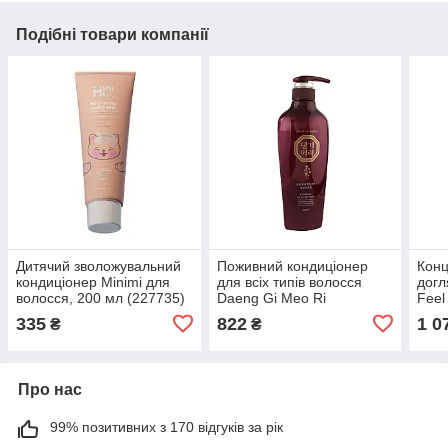
Подібні товари компанії
Дитячий зволожувальний
Поживний кондиціонер
Конц
кондиціонер Minimi для
для всіх типів волосся
догл
волосся, 200 мл (227735)
Daeng Gi Meo Ri
Feel
Conditioner 500 мл
Cher
335
822
1 0
₴
₴
(07073)
Про нас
99% позитивних з 170 відгуків за рік