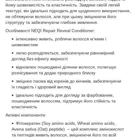
йому шовковистість та еластичність. Завдяки своїй легкій
текстурі, він ідеально підходить для щоденного використання,
не обтяжуючи волосся, але при цьому зміцнюючи його
структуру та забезпечуючи глибоке живлення.
Особливості NEQI Repair Reveal Conditioner:
інтенсивно живить, роблячи волосся м’яким і
шовковистим
легко розподіляється, забезпечуючи рівномірний
догляд без ефекту жирності
відновлює пошкоджені ділянки волосся, полегшує
розчісування та додає природного блиску
зміцнює пасма від коренів до кінчиків, забезпечуючи
їх гладкість і здоровий вигляд
ідеально підходить для догляду за фарбованим,
пошкодженим волоссям, підтримує його стійкість та
еластичність
Активні компоненти:
Фітокератин (Soy amino acids, Wheat amino acids,
Avena sativa (Oat) peptide) – цей комплекс амінокислот
та пептидів живить волосся, зміцнюючи його по всій