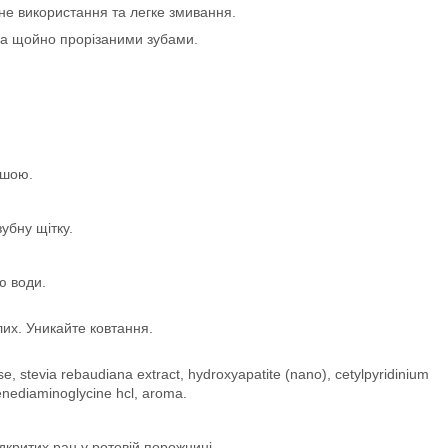
не використання та легке змивання.
 за щойно прорізаними зубами.
ішою.
зубну щітку.
ю води.
их. Уникайте ковтання.
alose, stevia rebaudiana extract, hydroxyapatite (nano), cetylpyridinium
ylenediaminoglycine hcl, aroma.
дкритих ран у ротовій порожнині.