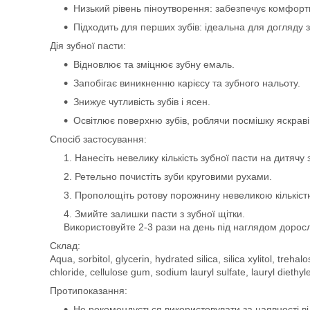
Низький рівень піноутворення: забезпечує комфорт
Підходить для перших зубів: ідеальна для догляду
Дія зубної пасти:
Відновлює та зміцнює зубну емаль.
Запобігає виникненню карієсу та зубного нальоту.
Знижує чутливість зубів і ясен.
Освітлює поверхню зубів, роблячи посмішку яскрав
Спосіб застосування:
Нанесіть невелику кількість зубної пасти на дитячу 
Ретельно почистіть зуби круговими рухами.
Прополощіть ротову порожнину невеликою кількіст
Змийте залишки пасти з зубної щітки.
Використовуйте 2-3 рази на день під наглядом доросл
Склад:
Aqua, sorbitol, glycerin, hydrated silica, silica xylitol, treh
chloride, cellulose gum, sodium lauryl sulfate, lauryl dieth
Протипоказання:
Не рекомендується використовувати за наявності ві