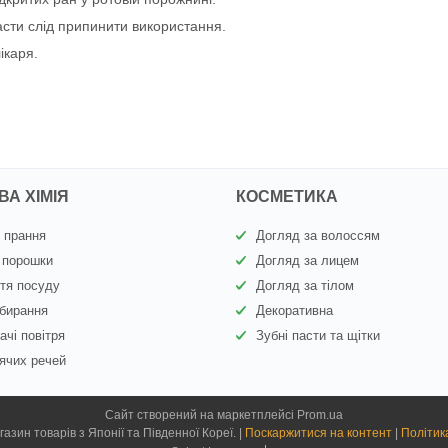
асти слід припинити використання.
ікаря.
А ХІМІЯ
КОСМЕТИКА
 прання
Догляд за волоссям
 порошки
Догляд за лицем
тя посуду
Догляд за тілом
бирання
Декоративна
ачі повітря
Зубні пасти та щітки
ячих речей
Сайт створений на маркетплейсі
Prom.ua
Kiyoko.com.ua - магазин товарів з Японії та Південної Кореї. |
Поскаржитися на контент
|
Політик