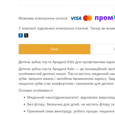
У компанії підключені електронні платежі. Тепер ви мож
Опис
Дитяча зубна паста Apagard Kids для профілактики карієс
Дитяча зубна паста Apagard Kids — це інноваційний засі
особливостей дитячої емалі. Паста містить медичний на
зубів, зміцнює емаль і запобігає виникненню карієсу. З
чищення зубів стає комфортним і приємним для дитини.
Основні особливості:
Медичний наногідроксиапатит: відновлює мікротріщи
Без фтору: безпечна для дітей, не містить фтору та
Приємний смак винограду: робить процес чищення 