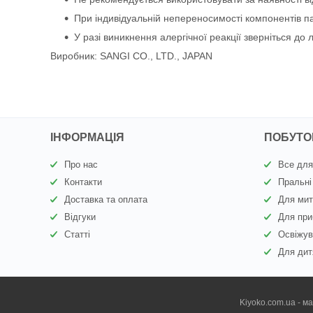
При індивідуальній непереносимості компонентів п
У разі виникнення алергічної реакції зверніться до л
Виробник: SANGI CO., LTD., JAPAN
ІНФОРМАЦІЯ
ПОБУТОВ
Про нас
Все для
Контакти
Пральні
Доставка та оплата
Для мит
Відгуки
Для при
Статті
Освіжув
Для дит