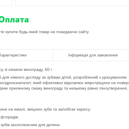
ете купити будь-який товар не покидаючи сайту.
Характеристики
Інформація для замовлення
у зі смаком винограду, 60 г
б для ніжного догляду за зубами дітей, розроблений з урахуванням
ногідроксиапатит, який ефективно відновлює мікротріщини на повер
авдяки приємному смаку винограду та низькому рівню піноутворення,
ни на емалі, зміцнює зуби та запобігає карієсу.
 фторидів.
зубів захоплюючим для дитини.