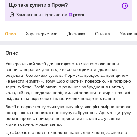
Що таке купити з Пром?
Замовлення під захистом
Опис
Характеристики
Доставка
Оплата
Умови п
Опис
Універсальний засіб для швидкого та якісного очищення
ванни, створений для тих, хто хоче отримати ідеальний
результат без зайвих зусиль. Формула працює за принципом
«нанести й змити», тому щоб очистити поверхню, не потрібно
терти губкою. Засіб активно розчиняє забруднення навіть у
холодній воді, видаляє наліт, мильні залишки та жир з тіла, які
осідають на акрилових і пластикових поверхнях ванни.
Засіб створює тонку очищувальну піну, яка рівномірно вкриває
поверхню та проникає в текстуру забруднень. Аромат цитрусу
робить процес прибирання приємним і залишає у ванній
кімнаті свіжий, м’який запах.
Це абсолютно нова технологія, навіть для Японії, заснована