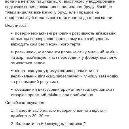
вона на нейтралізації кальцію, вміст якого у водопровідній
воді дуже сприяє осіданню і прилипання бруду. Засіб не
тільки видаляє вже існуючу бруд, але і працює на
профілактику її подальшого прилипання до стінок ванни.
Властивості:
поверхнево-активні речовини розривають зв’язки між
нальотом і поверхнею ванни, тому шар забруднень
відходить сам без механічного тертя;
розчиняючі компоненти проникають у мильний камінь
та жир, пом’якшуючи їх і переводячи у форму, яка легко
змивається водою;
пінна текстура утримує активні речовини на
вертикальних ділянках, забезпечуючи глибшу взаємодію
та рівномірний результат;
освіжаючий цитрусовий аромат нейтралізує запахи і
створює приємний фініш після прибирання.
Спосіб застосування:
Нанести засіб на всю поверхню ванни з відстані
приблизно 20–30 см.
Залишити на 60 секунд для активації.