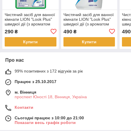
Чистячий засіб для ванної
Чистячий засіб для ванної
Чист
кімнати LION "Look Plus"
кімнати LION "Look Plus"
кімн
швидкої дії (з ароматом
швидкої дії (з ароматом
швид
цитруса) 450 мл (256397)
цитруса) 500 мл (256380)
мила
290
490
490
₴
₴
Купити
Купити
Про нас
99% позитивних з 172 відгуків за рік
Працює з 25.10.2017
м. Вінниця
проспект Юності 18, Вінниця, Україна
Контакти
Сьогодні працює з 10:00 до 21:00
Показати весь графік роботи