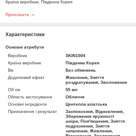
Країна виробник: Південна Корея
Приховати
Характеристики
Основні атрибути
Виробник
SKIN1004
Країна виробник
Південна Корея
Вік
Без обмежень
Додатковий ефект
Живлення, Зняття
роздратування, Зволоження
Об`єм
55 мл
Область застосування
Обличчя
Основні інгредієнти
Центелла азіатська
Призначення і результат
Заспокоєння, Відновлення,
Збереження пружності
шкіри, Пом'якшення, Зняття
подразнення, Зняття
запалення, Живлення,
Регенерація, Зволоження,