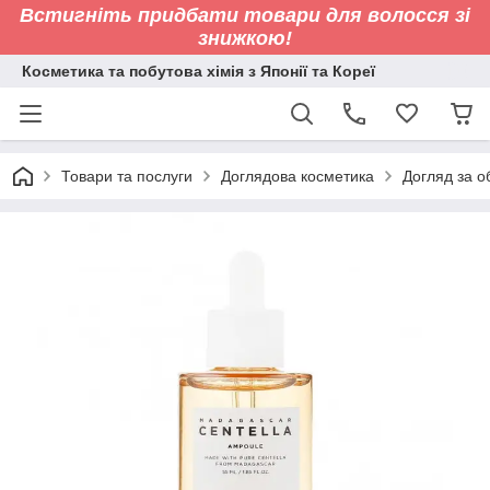
Встигніть придбати товари для волосся зі
знижкою!
Косметика та побутова хімія з Японії та Кореї
Товари та послуги
Доглядова косметика
Догляд за 