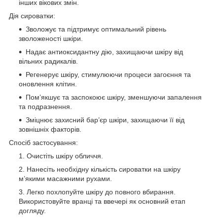
інших вікових змін.
Дія сироватки:
Зволожує та підтримує оптимальний рівень
зволоженості шкіри.
Надає антиоксидантну дію, захищаючи шкіру від
вільних радикалів.
Регенерує шкіру, стимулюючи процеси загоєння та
оновлення клітин.
Пом’якшує та заспокоює шкіру, зменшуючи запалення
та подразнення.
Зміцнює захисний бар’єр шкіри, захищаючи її від
зовнішніх факторів.
Спосіб застосування:
Очистіть шкіру обличчя.
Нанесіть необхідну кількість сироватки на шкіру
м’якими масажними рухами.
Легко похлопуйте шкіру до повного вбирання.
Використовуйте вранці та ввечері як основний етап
догляду.