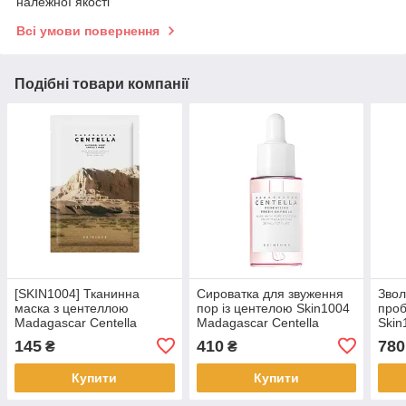
належної якості
Всі умови повернення
Подібні товари компанії
[SKIN1004] Тканинна
Сироватка для звуження
Звол
маска з центеллою
пор із центелою Skin1004
проб
Madagascar Centella
Madagascar Centella
Skin
Watergel Sheet Ampoule
Poremizing Fresh Ampoule
Cent
145
410
780
₴
₴
Mask, 1 шт.
30ml
Cre
Купити
Купити