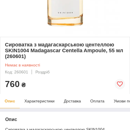
Сироватка з мадагаскарською центеллою
SKIN1004 Madagascar Centella Ampoule, 55 мл
(260601)
Немає в наявності
Код: 260601
Роздріб
760
₴
Опис
Характеристики
Доставка
Оплата
Умови п
Опис
Сироватка з мадагаскарською центеллою SKIN1004