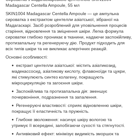
Madagascar Centella Ampoule, 55 мл
SKIN1004 Madagascar Centella Ampoule — це ампульна
сироватка з екстрактом центелли азіатської, зібраної на
Мадагаскарі. Засіб розроблений для уповільнення процесів
старіння, відновлення та зміцнення шкіри. Легка формула
сироватки глибоко проникає в тканини, надаючи заспокійливу,
протизапальну та регенеруючу дію. Продукт підходить для
всіх типів шкіри та не викликає алергічних реакцій.
Основні особливості:
екстракт центелли азіатської: містить азіатикозид,
мадекассосид, азіатикову кислоту, флавоноїди та цукри,
які стимулюють синтез колагену, покращують
мікроциркуляцію та загоєння шкіри.
Заспокійлива та протизапальна дія: зменшує
почервоніння, подразнення та запалення.
Регенеруючі властивості: сприяє відновленню шкіри,
покращує її еластичність та пружність.
Глибоке зволоження: насичує шкіру вологою та
утримує її всередині, запобігаючи сухості та стягнутості.
Антивіковий ефект: мінімізує видимість зморшок та