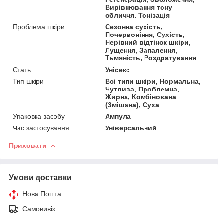
Вирівнювання тону
обличчя, Тонізація
Проблема шкіри
Сезонна сухість,
Почервоніння, Сухість,
Нерівний відтінок шкіри,
Лущення, Запалення,
Тьмяність, Роздратування
Стать
Унісекс
Тип шкіри
Всі типи шкіри, Нормальна,
Чутлива, Проблемна,
Жирна, Комбінована
(Змішана), Суха
Упаковка засобу
Ампула
Час застосування
Універсальний
Приховати
Умови доставки
Нова Пошта
Самовивіз