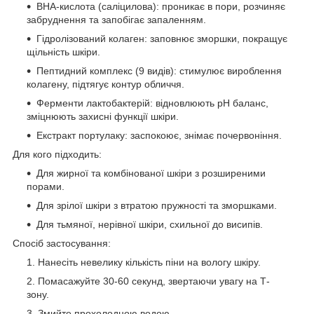
BHA-кислота (саліцилова): проникає в пори, розчиняє
забруднення та запобігає запаленням.
Гідролізований колаген: заповнює зморшки, покращує
щільність шкіри.
Пептидний комплекс (9 видів): стимулює вироблення
колагену, підтягує контур обличчя.
Ферменти лактобактерій: відновлюють pH баланс,
зміцнюють захисні функції шкіри.
Екстракт портулаку: заспокоює, знімає почервоніння.
Для кого підходить:
Для жирної та комбінованої шкіри з розширеними
порами.
Для зрілої шкіри з втратою пружності та зморшками.
Для тьмяної, нерівної шкіри, схильної до висипів.
Спосіб застосування:
Нанесіть невелику кількість піни на вологу шкіру.
Помасажуйте 30-60 секунд, звертаючи увагу на Т-
зону.
Змийте прохолодною водою.