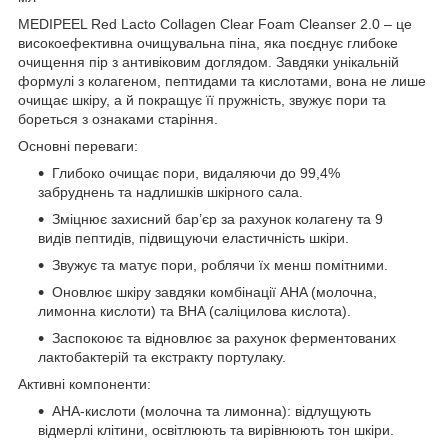
MEDIPEEL Red Lacto Collagen Clear Foam Cleanser 2.0 – це
високоефективна очищувальна піна, яка поєднує глибоке
очищення пір з антивіковим доглядом. Завдяки унікальній
формулі з колагеном, пептидами та кислотами, вона не лише
очищає шкіру, а й покращує її пружність, звужує пори та
бореться з ознаками старіння.
Основні переваги:
Глибоко очищає пори, видаляючи до 99,4%
забруднень та надлишків шкірного сала.
Зміцнює захисний бар’єр за рахунок колагену та 9
видів пептидів, підвищуючи еластичність шкіри.
Звужує та матує пори, роблячи їх менш помітними.
Оновлює шкіру завдяки комбінації AHA (молочна,
лимонна кислоти) та BHA (саліцилова кислота).
Заспокоює та відновлює за рахунок ферментованих
лактобактерій та екстракту портулаку.
Активні компоненти:
AHA-кислоти (молочна та лимонна): відлущують
відмерлі клітини, освітлюють та вирівнюють тон шкіри.