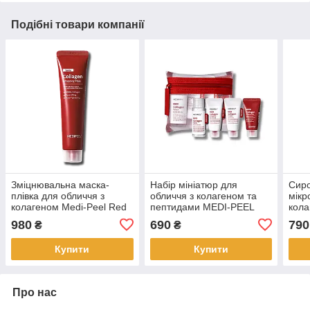
Подібні товари компанії
Зміцнювальна маска-
Набір мініатюр для
Сиро
плівка для обличчя з
обличчя з колагеном та
мікр
колагеном Medi-Peel Red
пептидами MEDI-PEEL
кола
Lacto Collagen Mask, 70
Red Lacto Peptide
Coll
980
690
790
₴
₴
мл (342504)
Collagen Skin (823035 )
MEDI
(825
Купити
Купити
Про нас