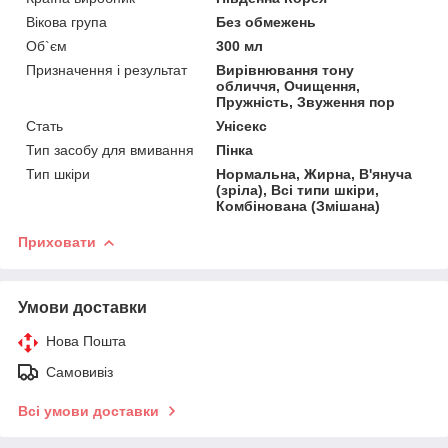
Вікова група
Без обмежень
Об`єм
300 мл
Призначення і результат
Вирівнювання тону
обличчя, Очищення,
Пружність, Звуження пор
Стать
Унісекс
Тип засобу для вмивання
Пінка
Тип шкіри
Нормальна, Жирна, В'януча
(зріла), Всі типи шкіри,
Комбінована (Змішана)
Приховати
Умови доставки
Нова Пошта
Самовивіз
Всі умови доставки