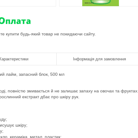
ете купити будь-який товар не покидаючи сайту.
Характеристики
Інформація для замовлення
жий лайм, запасний блок, 500 мл
ді, повністю змивається й не залишає запаху на овочах та фруктах
ослинний екстракт дбає про шкіру рук.
уду;
исушує шкіру;
у;
кло, кераміка, метал, пластик;