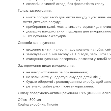
екологічно чистий склад, без фосфатів та хлору.
Галузь застосування:
миття посуду: засіб для миття посуду з усіх типів м
миття дитячого посуду;
прибирання кухні: можна використовувати для очищ
домашнє використання: підходить для використання
інших кухонних аксесуарів.
Способи застосування:
щоденне миття: нанести пару крапель на губку, спі
замочування: 5 мл засобу на 1 л води, залишити 15
очищення кухонних поверхонь: розвести у теплій во
Застереження щодо використання:
не використовувати за призначенням;
не залишайте у недоступному для дітей місці;
будьте обережні з розташуванням виробу, щоб зап
ретельно мийте руки після використання.
Склад: поверхнево-активні речовини 18% (лінійний алкілб
Об'єм: 500 мл
Країна виробник: Японія