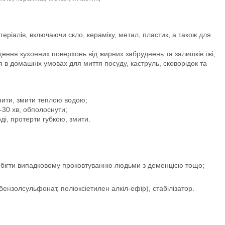
атеріалів, включаючи скло, кераміку, метал, пластик, а також для
ення кухонних поверхонь від жирних забруднень та залишків їжі;
 в домашніх умовах для миття посуду, каструль, сковорідок та
нити, змити теплою водою;
-30 хв, обполоснути;
ді, протерти губкою, змити.
обігти випадковому проковтуванню людьми з деменцією тощо;
ензолсульфонат, поліоксіетилен алкіл-ефір), стабілізатор.