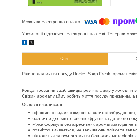
У компанії підключені електронні платежі. Тепер ви мож
Опис
Рідина для миття посуду Rocket Soap Fresh, аромат сві
Концентрований засіб швидко розчиняє жир у холодній во
Свіжий аромат лайму робить миття посуду приємним, а р
Основні властивості:
ефективно видаляє жирові та харчові забруднення;
безпечно для миття овочів, фруктів та дитячого пос
м'яка формула без агресивних ароматизаторів не в
повністю змивається, не залишаючи плівки та запах
підходить для ручного миття будь-яких матеріалів: с