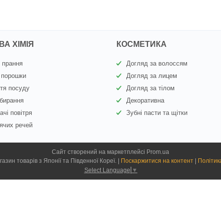
А ХІМІЯ
КОСМЕТИКА
 прання
Догляд за волоссям
 порошки
Догляд за лицем
тя посуду
Догляд за тілом
бирання
Декоративна
ачі повітря
Зубні пасти та щітки
ячих речей
Сайт створений на маркетплейсі
Prom.ua
Kiyoko.com.ua - магазин товарів з Японії та Південної Кореї. |
Поскаржитися на контент
|
Політик
Select Language
▼