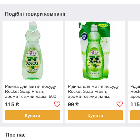
Подібні товари компанії
Рідина для миття посуду
Рідина для миття посуду
Ріди
Rocket Soap Fresh,
Rocket Soap Fresh,
Rock
аромат свіжий лайм, 600
аромат свіжий лайм,
аром
мл (000019)
запасний блок, 500 мл
(306
115
99
115
₴
₴
(090010)
Купити
Купити
Про нас