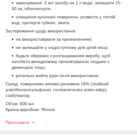
замочування: 5 мл засобу на 1 л води, залишити 15-
30 хв, обполоснути;
очищення кухонних поверхонь: розвести у теплій
воді, протерти губкою, змити.
Застереження щодо використання:
не використовувати за призначенням;
не залишайте у недоступному для дітей місці;
будьте обережні з розташуванням виробу, щоб
запобігти випадковому проковтуванню людьми з
деменцією тощо;
ретельно мийте руки після використання.
Склад: поверхнево-активні речовини 18% (лінійний
алкілбензолсульфонат, поліоксіетилен алкіл-ефір),
стабілізатор.
Об'єм: 600 мл
Країна виробник: Японія
Приховати