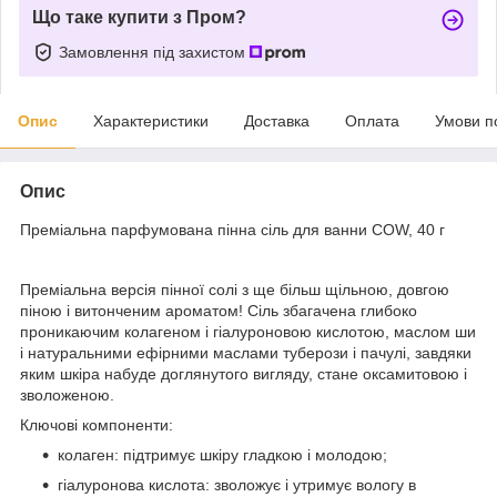
Що таке купити з Пром?
Замовлення під захистом
Опис
Характеристики
Доставка
Оплата
Умови п
Опис
Преміальна парфумована пінна сіль для ванни COW, 40 г
Преміальна версія пінної солі з ще більш щільною, довгою
піною і витонченим ароматом! Сіль збагачена глибоко
проникаючим колагеном і гіалуроновою кислотою, маслом ши
і натуральними ефірними маслами туберози і пачулі, завдяки
яким шкіра набуде доглянутого вигляду, стане оксамитовою і
зволоженою.
Ключові компоненти:
колаген: підтримує шкіру гладкою і молодою;
гіалуронова кислота: зволожує і утримує вологу в