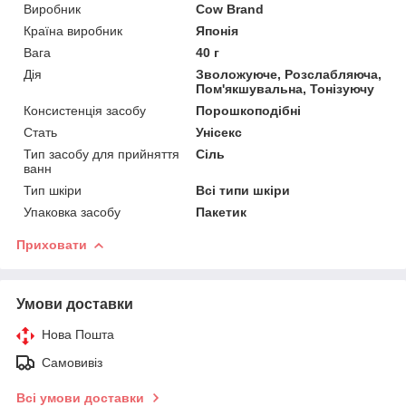
Виробник
Cow Brand
Країна виробник
Японія
Вага
40 г
Дія
Зволожуюче, Розслабляюча,
Пом'якшувальна, Тонізуючу
Консистенція засобу
Порошкоподібні
Стать
Унісекс
Тип засобу для прийняття
Сіль
ванн
Тип шкіри
Всі типи шкіри
Упаковка засобу
Пакетик
Приховати
Умови доставки
Нова Пошта
Самовивіз
Всі умови доставки