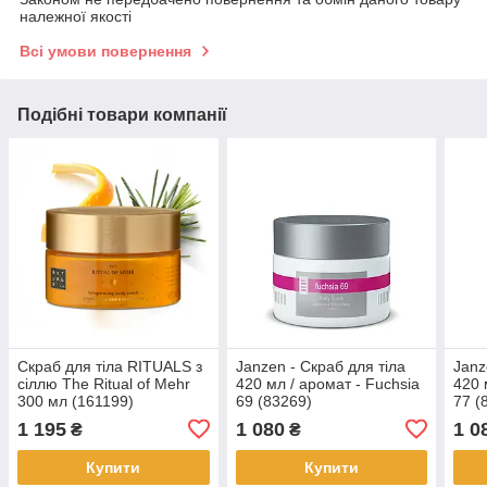
належної якості
Всі умови повернення
Подібні товари компанії
Скраб для тіла RITUALS з
Janzen - Скраб для тіла
Janz
сіллю The Ritual of Mehr
420 мл / аромат - Fuchsia
420 
300 мл (161199)
69 (83269)
77 (
1 195
1 080
1 0
₴
₴
Купити
Купити