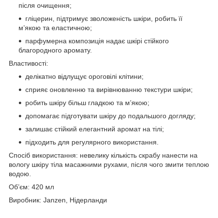
після очищення;
гліцерин, підтримує зволоженість шкіри, робить її
м’якою та еластичною;
парфумерна композиція надає шкірі стійкого
благородного аромату.
Властивості:
делікатно відлущує ороговілі клітини;
сприяє оновленню та вирівнюванню текстури шкіри;
робить шкіру більш гладкою та м’якою;
допомагає підготувати шкіру до подальшого догляду;
залишає стійкий елегантний аромат на тілі;
підходить для регулярного використання.
Спосіб використання: невелику кількість скрабу нанести на
вологу шкіру тіла масажними рухами, після чого змити теплою
водою.
Об’єм: 420 мл
Виробник: Janzen, Нідерланди