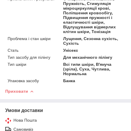
Пружність, Стимуляція
мікроциркуляції крові,
Поліпшення кровообігу,
Підвищення пружності і
еластичності шкіри,
Відлущування відмерлих
клітин шкіри, Тонізація
Проблема і стан шкіри
Лущення, Сезонна сухість,
Сухість
Стать
Унісекс
Тип засобу для пілінгу
Для механічного пілінгу
Тип шкіри
Всі типи шкіри, В'януча
(зріла), Суха, Чутлива,
Нормальна
Упаковка засобу
Банка
Приховати
Умови доставки
Нова Пошта
Самовивіз