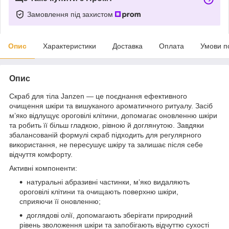
Замовлення під захистом
Опис
Характеристики
Доставка
Оплата
Умови п
Опис
Скраб для тіла Janzen — це поєднання ефективного
очищення шкіри та вишуканого ароматичного ритуалу. Засіб
м’яко відлущує ороговілі клітини, допомагає оновленню шкіри
та робить її більш гладкою, рівною й доглянутою. Завдяки
збалансованій формулі скраб підходить для регулярного
використання, не пересушує шкіру та залишає після себе
відчуття комфорту.
Активні компоненти:
натуральні абразивні частинки, м’яко видаляють
ороговілі клітини та очищають поверхню шкіри,
сприяючи її оновленню;
доглядові олії, допомагають зберігати природний
рівень зволоження шкіри та запобігають відчуттю сухості