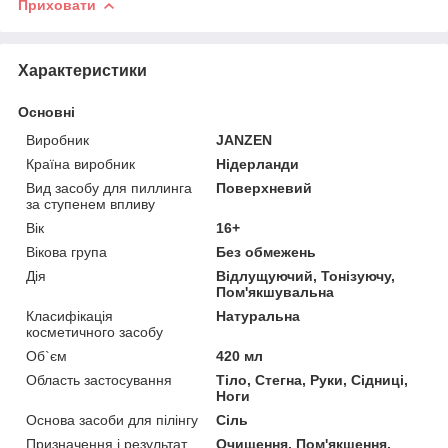
Приховати
Характеристики
Основні
Виробник
JANZEN
Країна виробник
Нідерланди
Вид засобу для пиллинга
Поверхневий
за ступенем впливу
Вік
16+
Вікова група
Без обмежень
Дія
Відлущуючий, Тонізуючу,
Пом'якшувальна
Класифікація
Натуральна
косметичного засобу
Об`єм
420 мл
Область застосування
Тіло, Стегна, Руки, Сідниці,
Ноги
Основа засоби для пілінгу
Сіль
Призначення і результат
Очищення, Пом'якшення,