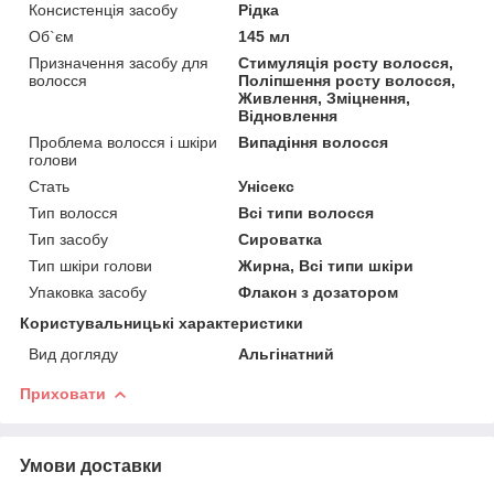
Консистенція засобу
Рідка
Об`єм
145 мл
Призначення засобу для
Стимуляція росту волосся,
волосся
Поліпшення росту волосся,
Живлення, Зміцнення,
Відновлення
Проблема волосся і шкіри
Випадіння волосся
голови
Стать
Унісекс
Тип волосся
Всі типи волосся
Тип засобу
Сироватка
Тип шкіри голови
Жирна, Всі типи шкіри
Упаковка засобу
Флакон з дозатором
Користувальницькі характеристики
Вид догляду
Альгінатний
Приховати
Умови доставки