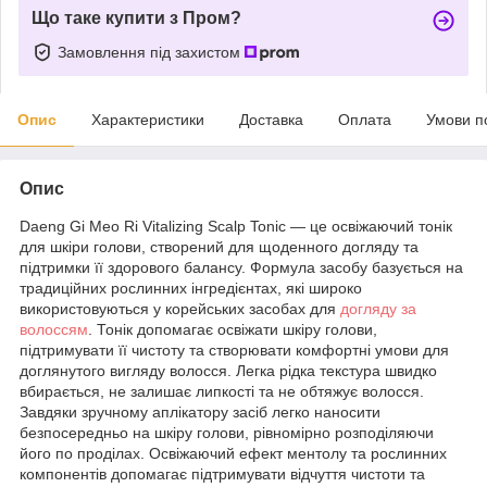
Що таке купити з Пром?
Замовлення під захистом
Опис
Характеристики
Доставка
Оплата
Умови п
Опис
Daeng Gi Meo Ri Vitalizing Scalp Tonic — це освіжаючий тонік
для шкіри голови, створений для щоденного догляду та
підтримки її здорового балансу. Формула засобу базується на
традиційних рослинних інгредієнтах, які широко
використовуються у корейських засобах для
догляду за
волоссям
. Тонік допомагає освіжати шкіру голови,
підтримувати її чистоту та створювати комфортні умови для
доглянутого вигляду волосся. Легка рідка текстура швидко
вбирається, не залишає липкості та не обтяжує волосся.
Завдяки зручному аплікатору засіб легко наносити
безпосередньо на шкіру голови, рівномірно розподіляючи
його по проділах. Освіжаючий ефект ментолу та рослинних
компонентів допомагає підтримувати відчуття чистоти та