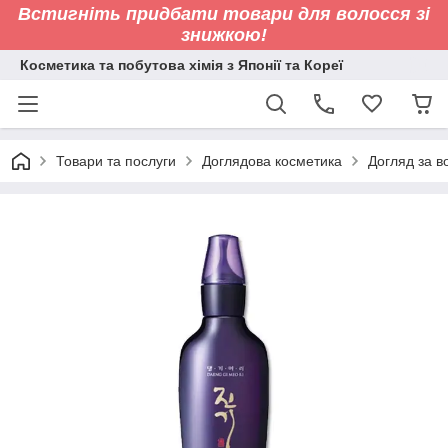
Встигніть придбати товари для волосся зі
знижкою!
Косметика та побутова хімія з Японії та Кореї
Товари та послуги
Доглядова косметика
Догляд за 