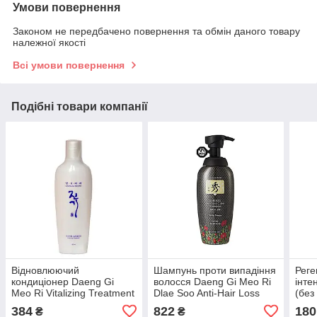
Умови повернення
Законом не передбачено повернення та обмін даного товару
належної якості
Всі умови повернення
Подібні товари компанії
Відновлюючий
Шампунь проти випадіння
Рег
кондиціонер Daeng Gi
волосся Daeng Gi Meo Ri
інте
Meo Ri Vitalizing Treatment
Dlaе Soo Anti-Hair Loss
(без
145 мл (08115)
Shampoo 400 мл (08792)
50мл
384
822
180
₴
₴
Vital