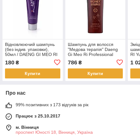
Відновлюючий шампунь
Шампунь для волосся
Зміц
(без індив. упаковки),
"Медова терапія" Daeng
шам
50мл / DAENG GI MEO RI
Gi Meo Ri Professional
RI Y
Vitalizing Shampoo, 50ml
Honey Therapy Shampoo
500 
180
786
1 0
₴
₴
(09401)
500 мл (08343)
Купити
Купити
Про нас
99% позитивних з 173 відгуків за рік
Працює з 25.10.2017
м. Вінниця
проспект Юності 18, Вінниця, Україна