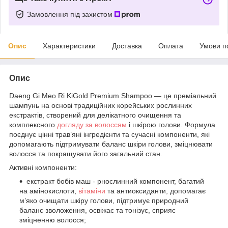
Замовлення під захистом
Опис
Характеристики
Доставка
Оплата
Умови п
Опис
Daeng Gi Meo Ri KiGold Premium Shampoo — це преміальний
шампунь на основі традиційних корейських рослинних
екстрактів, створений для делікатного очищення та
комплексного
догляду за волоссям
і шкірою голови. Формула
поєднує цінні трав’яні інгредієнти та сучасні компоненти, які
допомагають підтримувати баланс шкіри голови, зміцнювати
волосся та покращувати його загальний стан.
Активні компоненти:
екстракт бобів маш - рнослинний компонент, багатий
на амінокислоти,
вітаміни
та антиоксиданти, допомагає
м’яко очищати шкіру голови, підтримує природний
баланс зволоження, освіжає та тонізує, сприяє
зміцненню волосся;