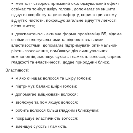
ментол - створює приємний охолоджувальний ефект,
освіжає та тонізує шкіру голови, допомагає зменшити
відчуття свербежу та дискомфорту, сприяє тривалому
відчуттю чистоти, покращує загальне відчуття легкості
після миття;
декспантенол - активна форма провітаміну B5, відома
своїми зволожувальними та відновлювальними
властивостями, допомагає підтримувати оптимальний
рівень зволоження, пом’якшує дію очищувальних
компонентів, зменшує сухість і ламкість волосся, сприяє
гладкості та еластичності, додає природний блиск.
Властивості:
м’яко очищає волосся та шкіру голови;
підтримує баланс шкіри голови;
допомагає зміцнювати волосся;
зволожує та пом’якшує волосся;
робить волосся більш гладким і блискучим;
покращує еластичність волосся;
зменшує сухість і ламкість.