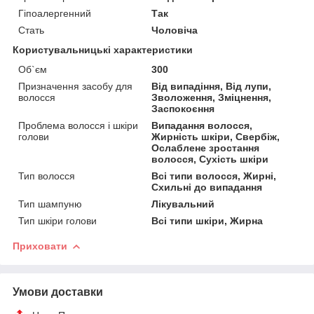
Гіпоалергенний
Так
Стать
Чоловіча
Користувальницькі характеристики
Об`єм
300
Призначення засобу для
Від випадіння, Від лупи,
волосся
Зволоження, Зміцнення,
Заспокоєння
Проблема волосся і шкіри
Випадання волосся,
голови
Жирність шкіри, Свербіж,
Ослаблене зростання
волосся, Сухість шкіри
Тип волосся
Всі типи волосся, Жирні,
Схильні до випадання
Тип шампуню
Лікувальний
Тип шкіри голови
Всі типи шкіри, Жирна
Приховати
Умови доставки