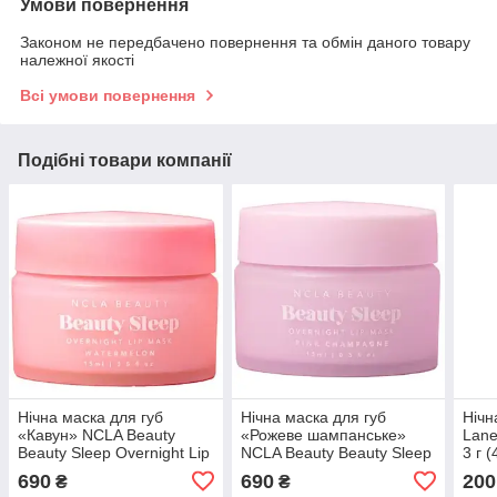
Умови повернення
Законом не передбачено повернення та обмін даного товару
належної якості
Всі умови повернення
Подібні товари компанії
Нічна маска для губ
Нічна маска для губ
Нічн
«Кавун» NCLA Beauty
«Рожеве шампанське»
Lane
Beauty Sleep Overnight Lip
NCLA Beauty Beauty Sleep
3 г 
Mask – Watermelon, 15 мл
Overnight Lip Mask, 15 мл
690
690
200
₴
₴
(009582)
(009575)