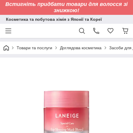
Встигніть придбати товари для волосся зі
знижкою!
Косметика та побутова хімія з Японії та Кореї
Товари та послуги
Доглядова косметика
3асоби для 