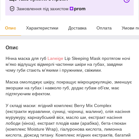
Замовлення під захистом
Опис
Характеристики
Доставка
Оплата
Умови п
Опис
Нічна маска для губ
Laneige
Lip Sleeping Mask протягом ночі
м'яко відлущує відмерлі частинки шкіри на губах, завдяки
чому губи стають м'якими і пружними, свіжими.
Маска омолоджує шкіру, покращує мікроциркуляцію, зменшує
зморшки на губах і навколо губ, додає губам об'єм, має
підтягуючим ефектом.
У складі маски: ягідний комплекс Berry Mix Complex
(екстракти журавлини, суниці, чорниці, малини), олія насіння
мурумуру, карнаубський віск, масло ши, екстракт насіння
лободи (кіноа), екстракт плодів кави (арабіка), бета-глюкан
(комплекс Moisture Wrap), гіалуронова кислота, лимонна
кислота, діоксид титану. Комплекс ягідних екстрактів, багатий