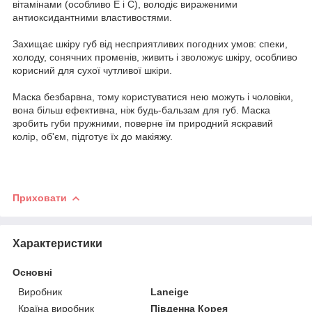
вітамінами (особливо Е і С), володіє вираженими
антиоксидантними властивостями.
Захищає шкіру губ від несприятливих погодних умов: спеки,
холоду, сонячних променів, живить і зволожує шкіру, особливо
корисний для сухої чутливої шкіри.
Маска безбарвна, тому користуватися нею можуть і чоловіки,
вона більш ефективна, ніж будь-бальзам для губ. Маска
зробить губи пружними, поверне їм природний яскравий
колір, об'єм, підготує їх до макіяжу.
Приховати
Характеристики
Основні
Виробник
Laneige
Країна виробник
Південна Корея