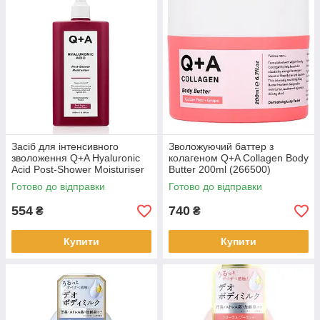
Засіб для інтенсивного
Зволожуючий баттер з
зволоження Q+A Hyaluronic
колагеном Q+A Collagen Body
Acid Post-Shower Moisturiser
Butter 200ml (266500)
250 мл (266326)
Готово до відправки
Готово до відправки
554
740
₴
₴
Купити
Купити