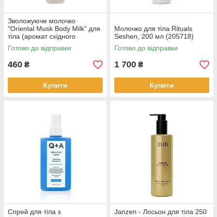
Зволожуюче молочко
"Oriental Musk Body Milk" для
Молочко для тіла Rituals
тіла (аромат східного
Seshen, 200 мл (205718)
мускусу) 400 мл (808143)
Готово до відправки
Готово до відправки
460
1 700
₴
₴
Купити
Купити
Спрей для тіла з
Janzen - Лосьон для тіла 250