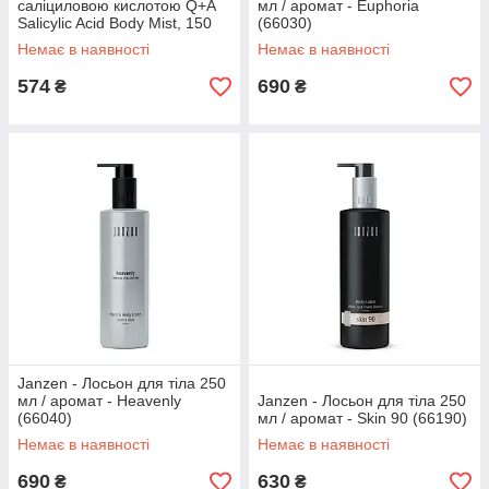
саліциловою кислотою Q+A
мл / аромат - Euphoria
Salicylic Acid Body Mist, 150
(66030)
мл (470232)
Немає в наявності
Немає в наявності
574
690
₴
₴
Janzen - Лосьон для тіла 250
мл / аромат - Heavenly
Janzen - Лосьон для тіла 250
(66040)
мл / аромат - Skin 90 (66190)
Немає в наявності
Немає в наявності
690
630
₴
₴