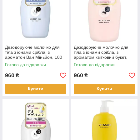
Дезодоруюче молочко для
Дезодоруюче молочко для
тіла з іонами срібла, з
тіла з іонами срібла, з
ароматон Ван Міньйон, 180
ароматом квітковий букет,
мл
180 мл
Готово до відправки
Готово до відправки
960
960
₴
₴
Купити
Купити